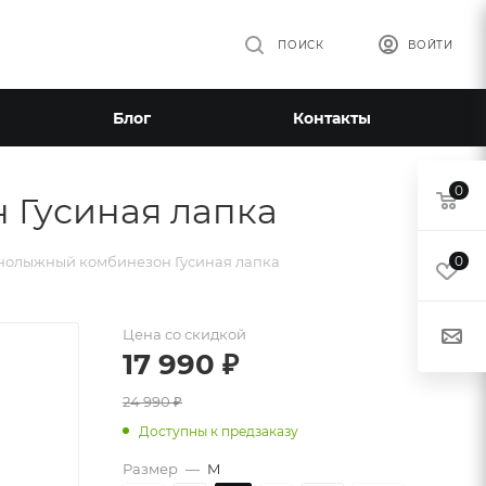
ПОИСК
ВОЙТИ
Блог
Контакты
0
 Гусиная лапка
нолыжный комбинезон Гусиная лапка
0
Цена со скидкой
17 990
₽
24 990
₽
Доступны к предзаказу
Размер
—
M