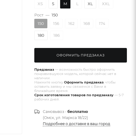
XS
S
M
L
XL
XXL
Рост
—
150
150
156
162
168
174
180
186
ОФОРМИТЬ ПРЕДЗАКАЗ
Предзаказ
— возможность быстро оформить
понравившуюся модель, которой сейчас нет в
наличии.
Нажмите кнопку
Оформить предзаказ
, чтобы
оставить заявку и мы свяжемся с Вами в
ближайшее время.
Срок изготовления товаров по предзаказу
— 5-7
рабочих дней.
Самовывоз -
бесплатно
(Омск, ул. Маркса 18/22)
Подробнее о доставке в ваш город