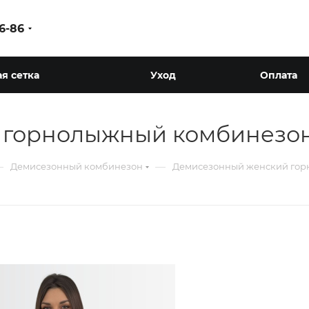
86-86
я сетка
Уход
Оплата
горнолыжный комбинезон
—
—
Демисезонный комбинезон
Демисезонный женский гор