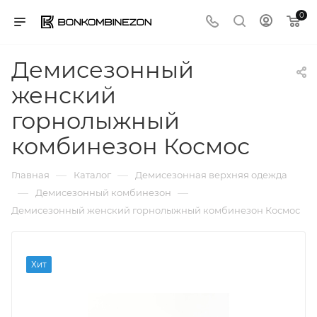
0
Демисезонный
женский
горнолыжный
комбинезон Космос
—
—
Главная
Каталог
Демисезонная верхняя одежда
—
—
Демисезонный комбинезон
Демисезонный женский горнолыжный комбинезон Космос
Хит