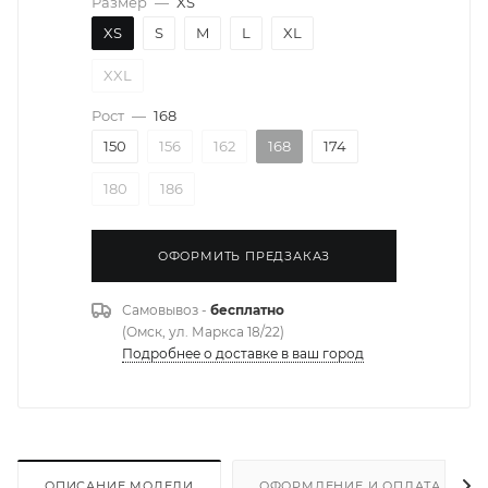
Размер
—
XS
XS
S
M
L
XL
XXL
Рост
—
168
150
156
162
168
174
180
186
ОФОРМИТЬ ПРЕДЗАКАЗ
Самовывоз -
бесплатно
(Омск, ул. Маркса 18/22)
Подробнее о доставке в ваш город
ОПИСАНИЕ МОДЕЛИ
ОФОРМЛЕНИЕ И ОПЛАТА ЗАКА