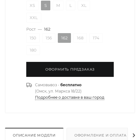
XS
S
M
L
XL
XXL
Рост
—
162
150
156
162
168
174
180
ОФОРМИТЬ ПРЕДЗАКАЗ
Самовывоз -
бесплатно
(Омск, ул. Маркса 18/22)
Подробнее о доставке в ваш город
ОПИСАНИЕ МОДЕЛИ
ОФОРМЛЕНИЕ И ОПЛАТА ЗАКА