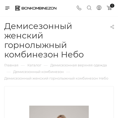
0
Демисезонный
женский
горнолыжный
комбинезон Небо
—
—
Главная
Каталог
Демисезонная верхняя одежда
—
—
Демисезонный комбинезон
Демисезонный женский горнолыжный комбинезон Небо