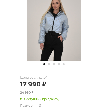
Цена со скидкой
17 990
₽
24 990
₽
Доступны к предзаказу
Размер
—
S