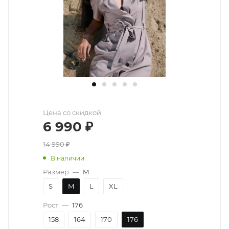
Цена со скидкой
6 990
₽
14 990
₽
В наличии
Размер
—
M
S
M
L
XL
Рост
—
176
158
164
170
176