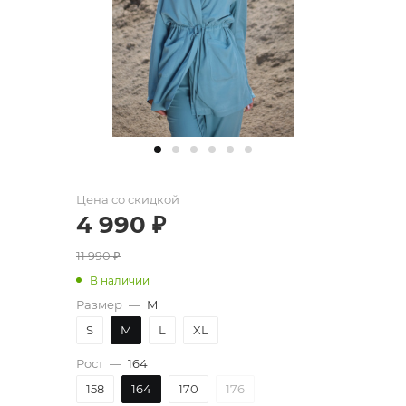
Цена со скидкой
4 990
₽
11 990
₽
В наличии
Размер
—
M
S
M
L
XL
Рост
—
164
158
164
170
176