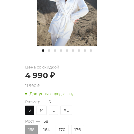
Цена со скидкой
4 990
₽
11 990
₽
Доступны к предзаказу
Размер
—
S
S
M
L
XL
Рост
—
158
158
164
170
176