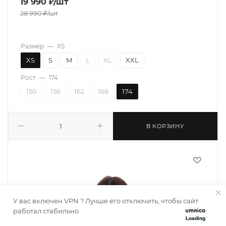
19 990
₽
/шт
28 990
₽
/шт
Размер
—
XS
XS
S
M
L
XL
XXL
Рост
—
174
150
156
162
168
174
В КОРЗИНУ
У вас включен VPN ? Лучше его отключить, чтобы сайт
работал стабильно
Loading