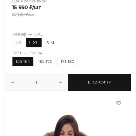
Цена со скидкой
15 990
₽
/шт
22 990
₽
/шт
Размер
—
L-XL
XS
L-XL
S-M
Рост
—
156-164
156-164
165-170
171-180
В КОРЗИНУ