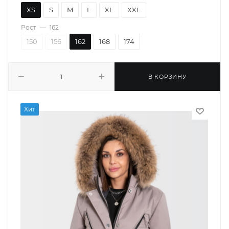
XS
S
M
L
XL
XXL
Рост
—
162
150
156
162
168
174
В КОРЗИНУ
Хит