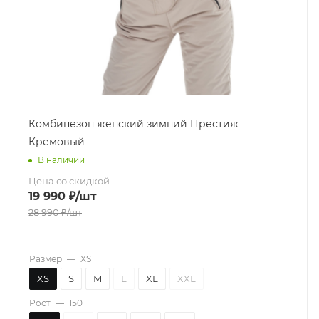
Комбинезон женский зимний Престиж
Кремовый
В наличии
Цена со скидкой
19 990
₽
/шт
28 990
₽
/шт
Размер
—
XS
XS
S
M
L
XL
XXL
Рост
—
150