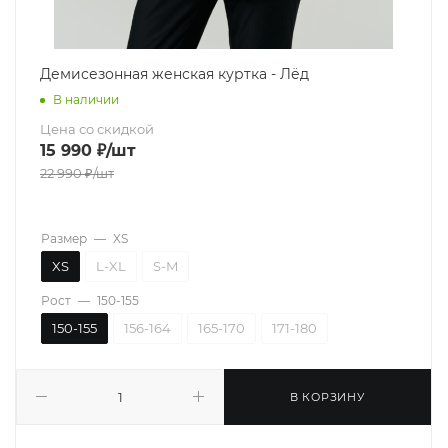
Демисезонная женская куртка - Лёд
В наличии
Цена со скидкой
15 990
₽
/шт
22 990
₽
/шт
Размер
—
XS
XS
L-XL
S-M
Рост
—
150-155
150-155
156-164
165-170
171-180
В КОРЗИНУ