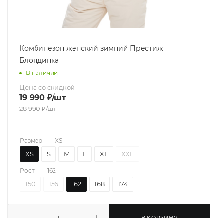
Комбинезон женский зимний Престиж
Блондинка
В наличии
Цена со скидкой
19 990
₽
/шт
28 990
₽
/шт
Размер
—
XS
XS
S
M
L
XL
XXL
Рост
—
162
150
156
162
168
174
В КОРЗИНУ