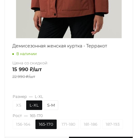
Демисезонная женская куртка - Терракот
В наличии
Цена со скидкой
15 990
₽
/шт
22 990
₽
/шт
Размер
—
L-XL
XS
L-XL
S-M
Рост
—
165-170
156-164
165-170
171-180
181-186
187-193