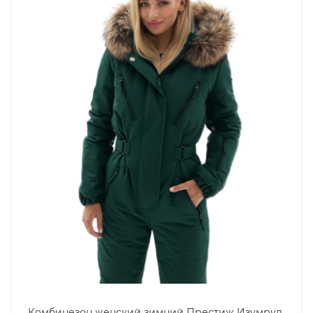
Комбинезон женский зимний Престиж Изумруд