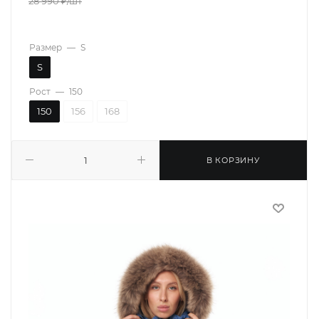
28 990
₽
/шт
Размер
—
S
S
Рост
—
150
150
156
168
В КОРЗИНУ