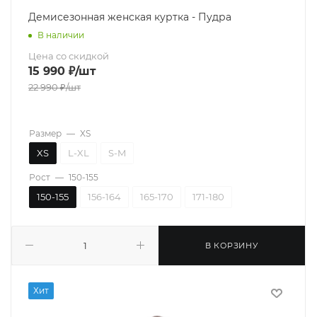
Демисезонная женская куртка - Пудра
В наличии
Цена со скидкой
15 990
₽
/шт
22 990
₽
/шт
Размер
—
XS
XS
L-XL
S-M
Рост
—
150-155
150-155
156-164
165-170
171-180
В КОРЗИНУ
Хит