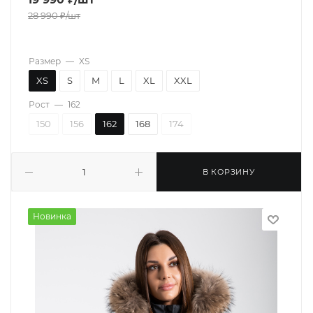
28 990
₽
/шт
Размер
—
XS
XS
S
M
L
XL
XXL
Рост
—
162
150
156
162
168
174
В КОРЗИНУ
Новинка