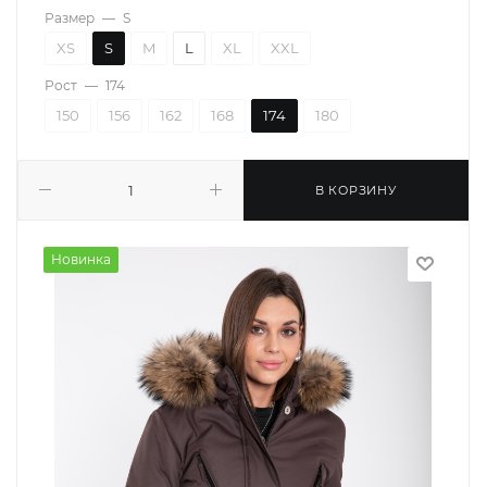
Размер
—
S
XS
S
M
L
XL
XXL
Рост
—
174
150
156
162
168
174
180
В КОРЗИНУ
Новинка