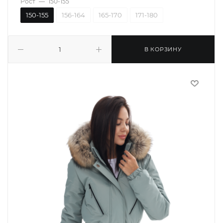
Рост
—
150-155
150-155
156-164
165-170
171-180
В КОРЗИНУ