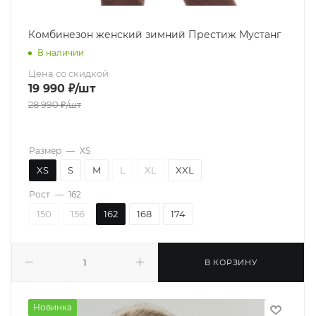
Комбинезон женский зимний Престиж Мустанг
В наличии
Цена со скидкой
19 990
₽
/шт
28 990
₽
/шт
Размер
—
XS
XS
S
M
L
XL
XXL
Рост
—
162
150
156
162
168
174
В КОРЗИНУ
Новинка