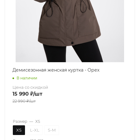
Демисезонная женская куртка - Орех
В наличии
Цена со скидкой
15 990
₽
/шт
22 990
₽
/шт
Размер
—
XS
XS
L-XL
S-M