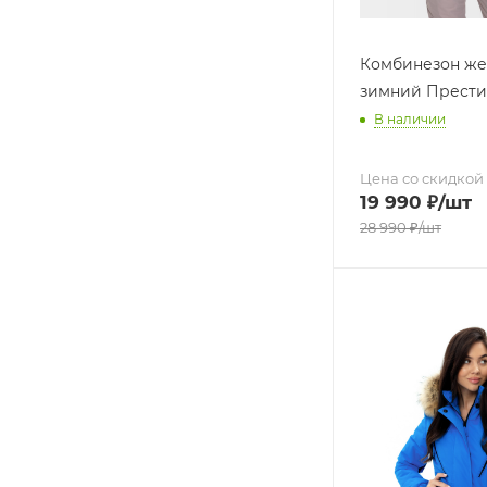
Комбинезон же
зимний Прести
В наличии
Цена со скидкой
19 990
₽
/шт
28 990
₽
/шт