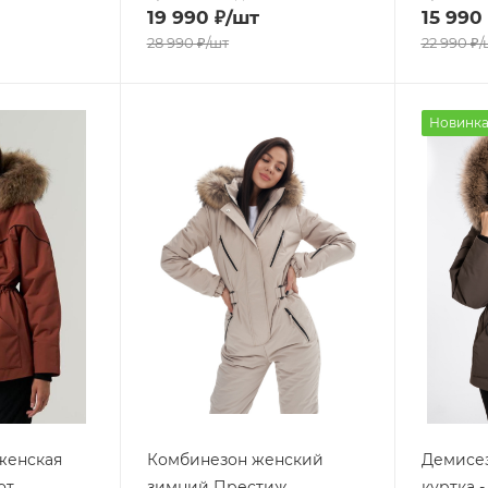
19 990
₽
/шт
15 990
28 990
₽
/шт
22 990
₽
/
Новинк
женская
Комбинезон женский
Демисез
от
зимний Престиж
куртка 