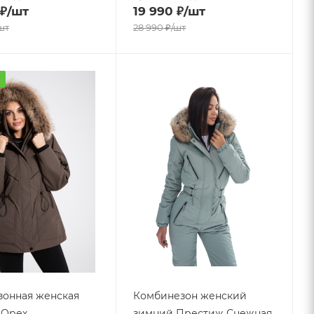
₽
/шт
19 990
₽
/шт
шт
28 990
₽
/шт
а
онная женская
Комбинезон женский
- Орех
зимний Престиж Снежная