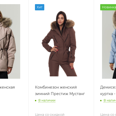
Хит
Новинк
женская
Комбинезон женский
Демисез
зимний Престиж Мустанг
куртка -
В наличии
В нали
Цена со скидкой
Цена со 