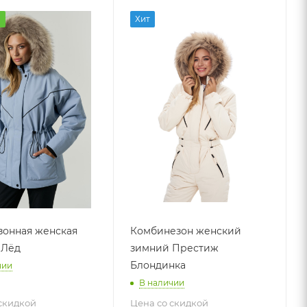
а
Хит
онная женская
Комбинезон женский
 Лёд
зимний Престиж
Блондинка
чии
В наличии
скидкой
Цена со скидкой