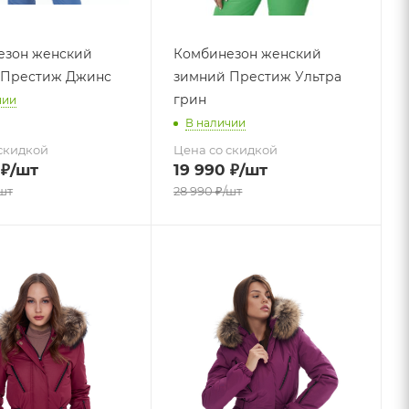
езон женский
Комбинезон женский
 Престиж Джинс
зимний Престиж Ультра
грин
чии
В наличии
скидкой
Цена со скидкой
₽
/шт
19 990
₽
/шт
шт
28 990
₽
/шт