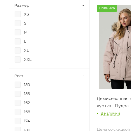
Размер
Новинка
XS
S
M
L
XL
XXL
Рост
150
156
Демисезонная 
162
куртка - Пудра
168
В наличии
174
Цена со скидкой
180