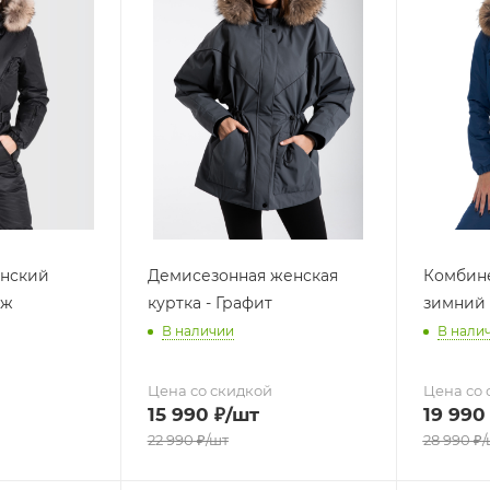
нский
Демисезонная женская
Комбин
иж
куртка - Графит
зимний
В наличии
В нали
Цена со скидкой
Цена со 
15 990
₽
/шт
19 990
22 990
₽
/шт
28 990
₽
/