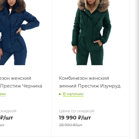
езон женский
Комбинезон женский
 Престиж Черника
зимний Престиж Изумруд
чии
В наличии
скидкой
Цена со скидкой
₽
/шт
19 990
₽
/шт
шт
28 990
₽
/шт