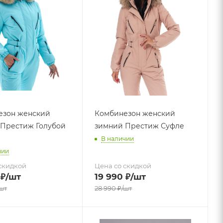
езон женский
Комбинезон женский
Престиж Голубой
зимний Престиж Суфле
В наличии
чии
скидкой
Цена со скидкой
₽
/шт
19 990
₽
/шт
шт
28 990
₽
/шт