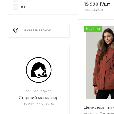
15 990
₽
/шт
186
22 990
₽
/шт
Новинка
Заказать звонок
ВАШ МЕНЕДЖЕР
Старший менеджер
+7 (960) 997-86-86
Демисезонная 
куртка - Террак