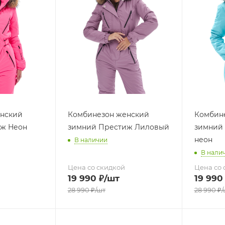
нский
Комбинезон женский
Комбин
ж Неон
зимний Престиж Лиловый
зимний 
неон
В наличии
В нали
Цена со скидкой
Цена со 
19 990
₽
/шт
19 990
28 990
₽
/шт
28 990
₽
/