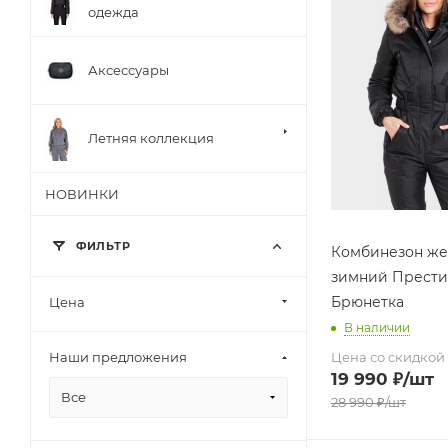
одежда
Аксессуары
Летняя коллекция
НОВИНКИ
ФИЛЬТР
Комбинезон же
зимний Прест
Брюнетка
Цена
В наличии
Цена со скидкой
Наши предложения
19 990
₽
/шт
Все
28 990
₽
/шт