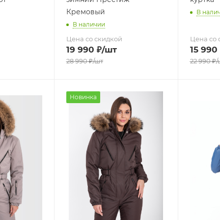
Кремовый
В нали
В наличии
Цена со скидкой
Цена со 
19 990
₽
/шт
15 990
28 990
₽
/шт
22 990
₽
/
Новинка