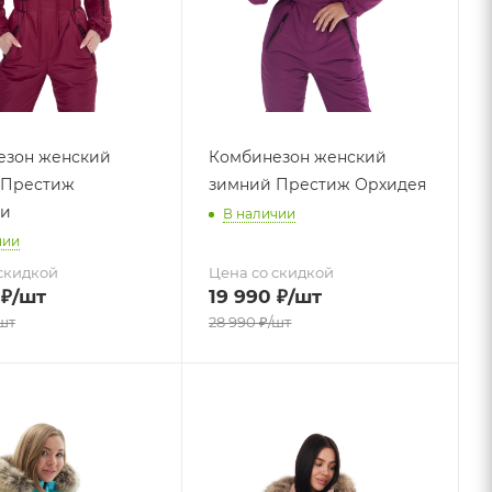
езон женский
Комбинезон женский
 Престиж
зимний Престиж Орхидея
ди
В наличии
чии
скидкой
Цена со скидкой
₽
/шт
19 990
₽
/шт
шт
28 990
₽
/шт