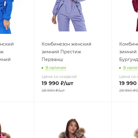
нский
Комбинезон женский
Комбин
иж
зимний Престиж
зимний
иний
Перванш
Бургун
В наличии
В нали
Цена со скидкой
Цена со 
19 990
₽
/шт
19 990
28 990
₽
/шт
28 990
₽
/