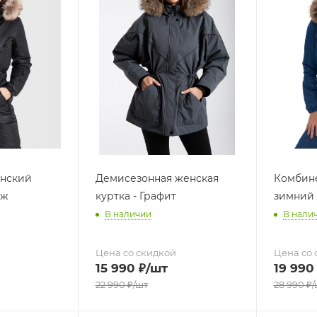
нский
Демисезонная женская
Комбин
иж
куртка - Графит
зимний
В наличии
В нали
Цена со скидкой
Цена со 
15 990
₽
/шт
19 990
22 990
₽
/шт
28 990
₽
/