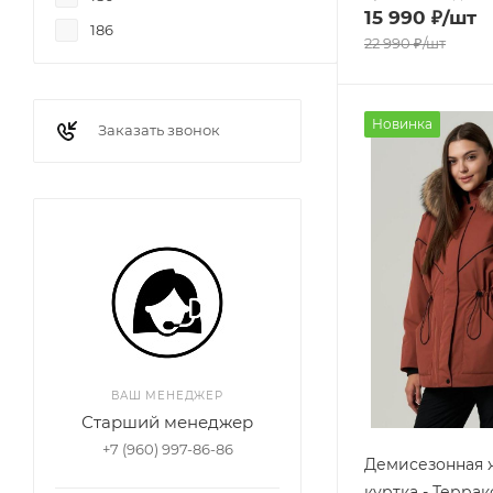
15 990
₽
/шт
186
22 990
₽
/шт
Новинка
Заказать звонок
ВАШ МЕНЕДЖЕР
Старший менеджер
+7 (960) 997-86-86
Демисезонная 
куртка - Террак