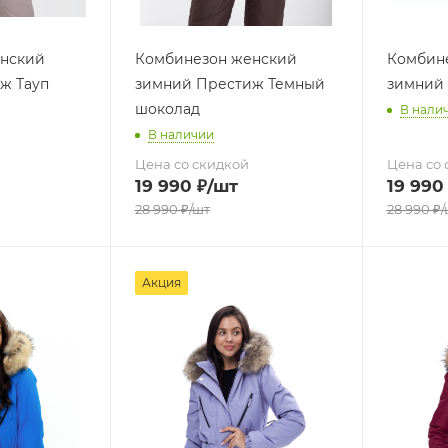
нский
Комбинезон женский
Комбин
ж Тауп
зимний Престиж Темный
зимний
шоколад
В нали
В наличии
Цена со скидкой
Цена со 
19 990
₽
/шт
19 990
28 990
₽
/шт
28 990
₽
/
Акция