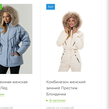
а
Хит
онная женская
Комбинезон женский
 Лёд
зимний Престиж
Блондинка
чии
В наличии
скидкой
Цена со скидкой