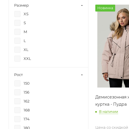
Размер
Новинка
XS
S
M
L
XL
XXL
Рост
150
156
Демисезонная 
162
куртка - Пудра
168
В наличии
174
Цена со скидкой
180