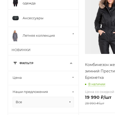
одежда
Аксессуары
Летняя коллекция
НОВИНКИ
ФИЛЬТР
Комбинезон же
зимний Прест
Брюнетка
Цена
В наличии
Цена со скидкой
Наши предложения
19 990
₽
/шт
Все
28 990
₽
/шт