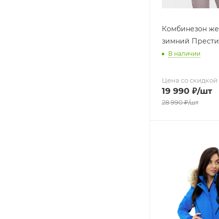
Комбинезон же
зимний Прести
В наличии
Цена со скидкой
19 990
₽
/шт
28 990
₽
/шт