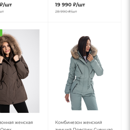
₽
/шт
19 990
₽
/шт
шт
28 990
₽
/шт
а
онная женская
Комбинезон женский
- Орех
зимний Престиж Снежная