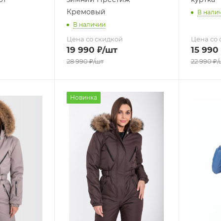
Кремовый
В нали
В наличии
Цена со скидкой
Цена со 
19 990
₽
/шт
15 990
28 990
₽
/шт
22 990
₽
/
Новинка