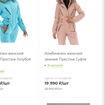
езон женский
Комбинезон женский
Престиж Голубой
зимний Престиж Суфле
В наличии
чии
скидкой
Цена со скидкой
₽
/шт
19 990
₽
/шт
шт
28 990
₽
/шт