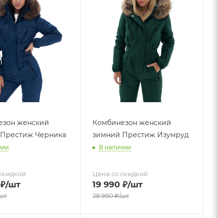
езон женский
Комбинезон женский
 Престиж Черника
зимний Престиж Изумруд
чии
В наличии
скидкой
Цена со скидкой
₽
/шт
19 990
₽
/шт
шт
28 990
₽
/шт