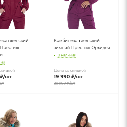
езон женский
Комбинезон женский
 Престиж
зимний Престиж Орхидея
ди
В наличии
чии
скидкой
Цена со скидкой
₽
/шт
19 990
₽
/шт
шт
28 990
₽
/шт