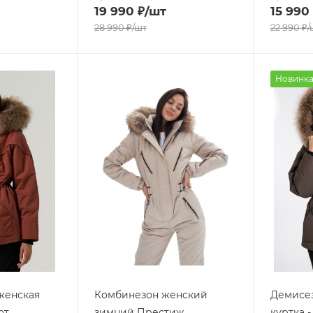
19 990
₽
/шт
15 990
28 990
₽
/шт
22 990
₽
/
Новинк
женская
Комбинезон женский
Демисез
от
зимний Престиж
куртка 