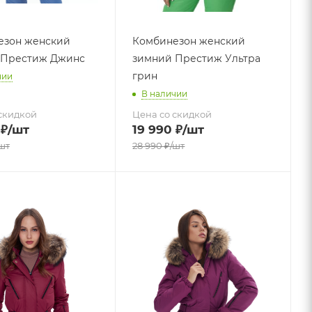
езон женский
Комбинезон женский
 Престиж Джинс
зимний Престиж Ультра
грин
чии
В наличии
скидкой
Цена со скидкой
₽
/шт
19 990
₽
/шт
шт
28 990
₽
/шт