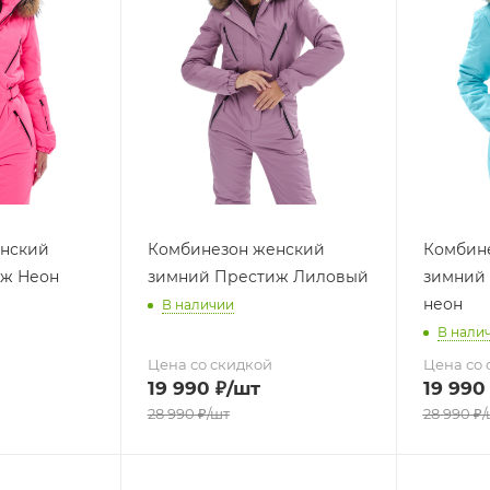
нский
Комбинезон женский
Комбин
ж Неон
зимний Престиж Лиловый
зимний 
неон
В наличии
В нали
Цена со скидкой
Цена со 
19 990
₽
/шт
19 990
28 990
₽
/шт
28 990
₽
/