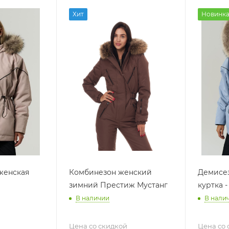
Хит
Новинк
женская
Комбинезон женский
Демисез
зимний Престиж Мустанг
куртка -
В наличии
В нали
Цена со скидкой
Цена со 