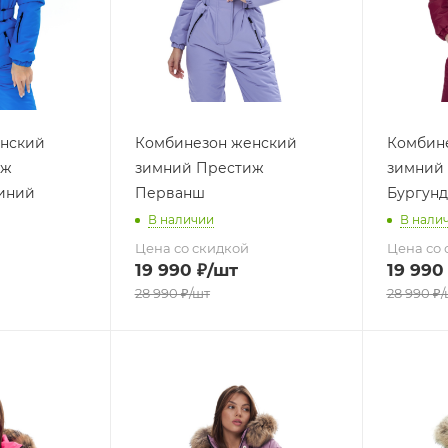
нский
Комбинезон женский
Комбин
иж
зимний Престиж
зимний
иний
Перванш
Бургун
В наличии
В нали
Цена со скидкой
Цена со 
19 990
₽
/шт
19 990
28 990
₽
/шт
28 990
₽
/