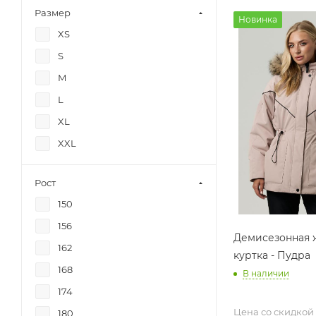
Размер
Новинка
XS
S
M
L
XL
XXL
Рост
150
156
Демисезонная 
162
куртка - Пудра
168
В наличии
174
Цена со скидкой
180