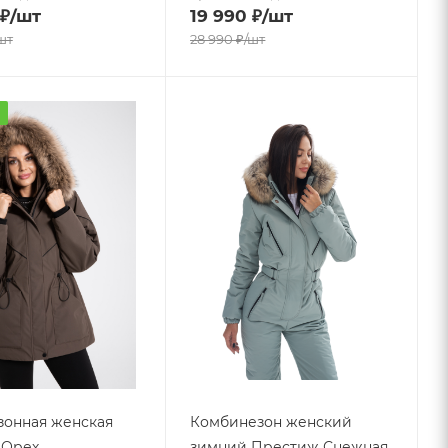
₽
/шт
19 990
₽
/шт
шт
28 990
₽
/шт
а
онная женская
Комбинезон женский
- Орех
зимний Престиж Снежная