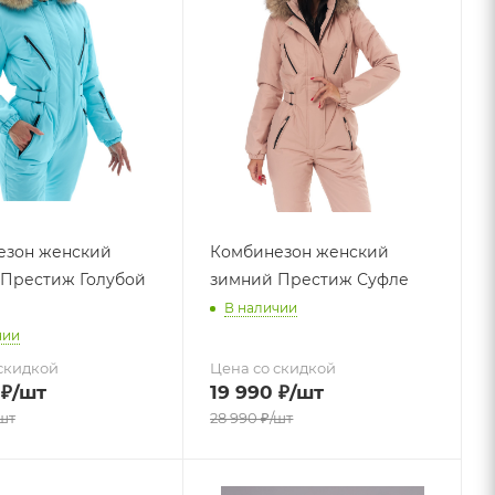
езон женский
Комбинезон женский
Престиж Голубой
зимний Престиж Суфле
В наличии
чии
скидкой
Цена со скидкой
₽
/шт
19 990
₽
/шт
шт
28 990
₽
/шт