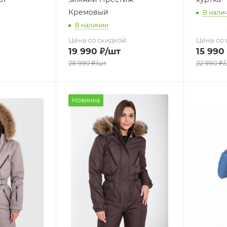
Кремовый
В нали
В наличии
Цена со скидкой
Цена со 
19 990
₽
/шт
15 990
28 990
₽
/шт
22 990
₽
/
Новинка