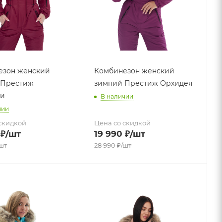
езон женский
Комбинезон женский
 Престиж
зимний Престиж Орхидея
ди
В наличии
чии
скидкой
Цена со скидкой
₽
/шт
19 990
₽
/шт
шт
28 990
₽
/шт