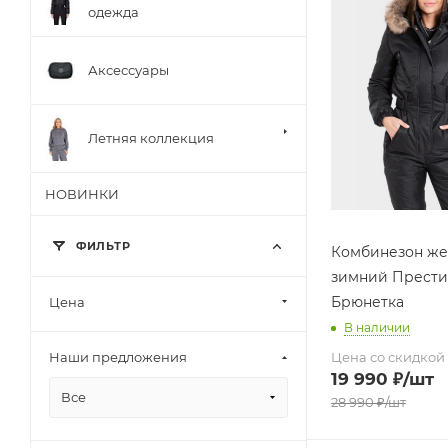
одежда
Аксессуары
Летняя коллекция
НОВИНКИ
ФИЛЬТР
Комбинезон же
зимний Прест
Брюнетка
Цена
В наличии
Цена со скидкой
Наши предложения
19 990
₽
/шт
Все
28 990
₽
/шт