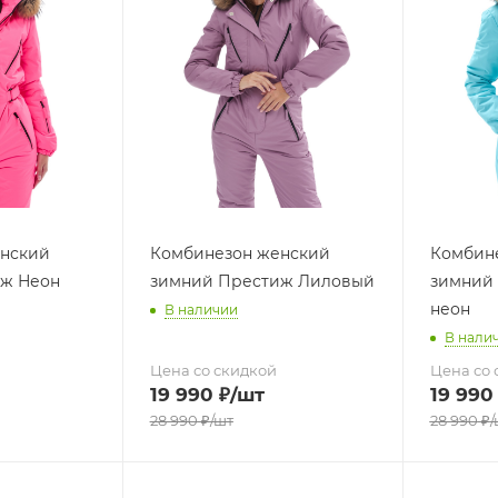
нский
Комбинезон женский
Комбин
ж Неон
зимний Престиж Лиловый
зимний 
неон
В наличии
В нали
Цена со скидкой
Цена со 
19 990
₽
/шт
19 990
28 990
₽
/шт
28 990
₽
/