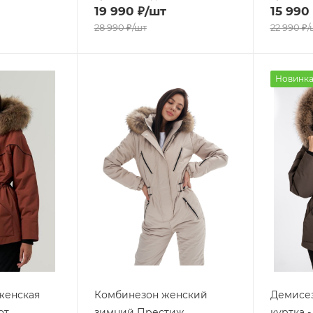
19 990
₽
/шт
15 990
28 990
₽
/шт
22 990
₽
/
Новинк
женская
Комбинезон женский
Демисез
от
зимний Престиж
куртка 