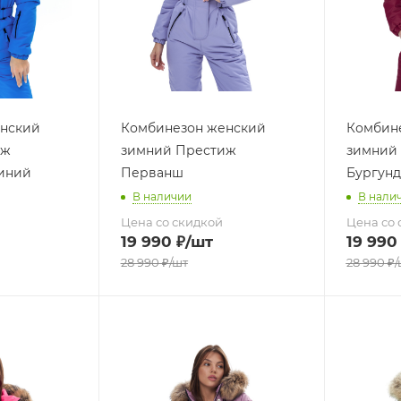
нский
Комбинезон женский
Комбин
иж
зимний Престиж
зимний
иний
Перванш
Бургун
В наличии
В нали
Цена со скидкой
Цена со 
19 990
₽
/шт
19 990
28 990
₽
/шт
28 990
₽
/