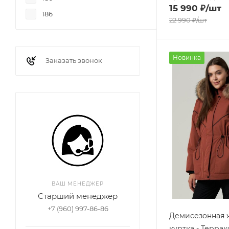
15 990
₽
/шт
186
22 990
₽
/шт
Новинка
Заказать звонок
ВАШ МЕНЕДЖЕР
Старший менеджер
+7 (960) 997-86-86
Демисезонная 
куртка - Террак