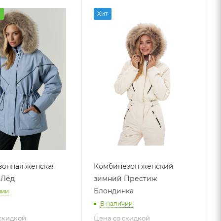
а
Хит
онная женская
Комбинезон женский
 Лёд
зимний Престиж
Блондинка
чии
В наличии
скидкой
Цена со скидкой