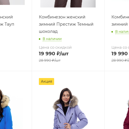
нский
Комбинезон женский
Комбин
ж Тауп
зимний Престиж Темный
зимний
шоколад
В нали
В наличии
Цена со скидкой
Цена со 
19 990
₽
/шт
19 990
28 990
₽
/шт
28 990
₽
/
Акция