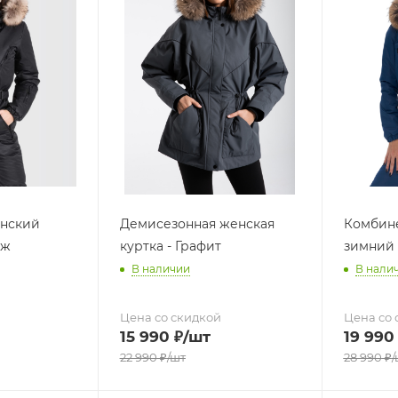
нский
Демисезонная женская
Комбин
иж
куртка - Графит
зимний
В наличии
В нали
Цена со скидкой
Цена со 
15 990
₽
/шт
19 990
22 990
₽
/шт
28 990
₽
/