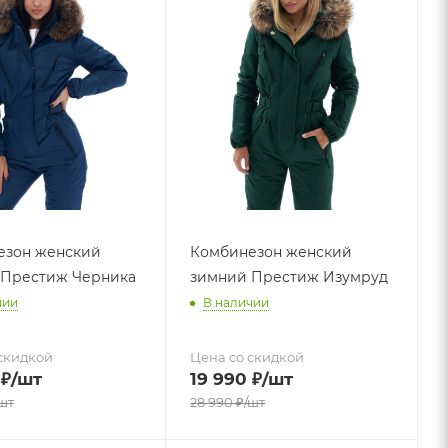
езон женский
Комбинезон женский
 Престиж Черника
зимний Престиж Изумруд
чии
В наличии
скидкой
Цена со скидкой
₽
/шт
19 990
₽
/шт
шт
28 990
₽
/шт