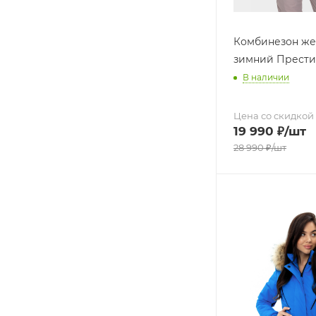
Комбинезон же
зимний Прести
В наличии
Цена со скидкой
19 990
₽
/шт
28 990
₽
/шт