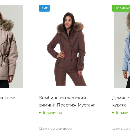
Хит
Новинк
женская
Комбинезон женский
Демисез
зимний Престиж Мустанг
куртка -
В наличии
В нали
Цена со скидкой
Цена со 