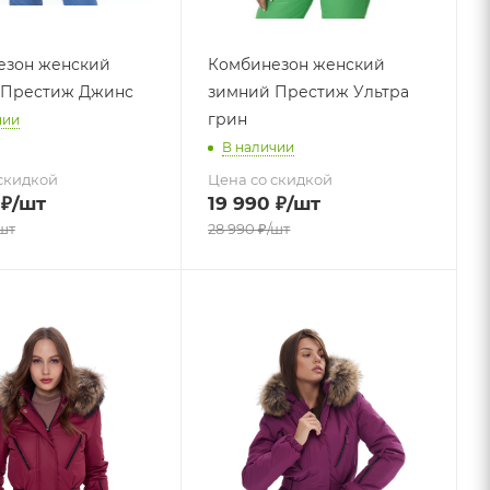
езон женский
Комбинезон женский
 Престиж Джинс
зимний Престиж Ультра
грин
чии
В наличии
скидкой
Цена со скидкой
₽
/шт
19 990
₽
/шт
шт
28 990
₽
/шт