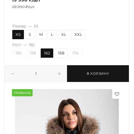
28 990
₽
/шт
Размер
—
XS
XS
S
M
L
XL
XXL
Рост
—
162
150
156
162
168
174
В КОРЗИНУ
Новинка