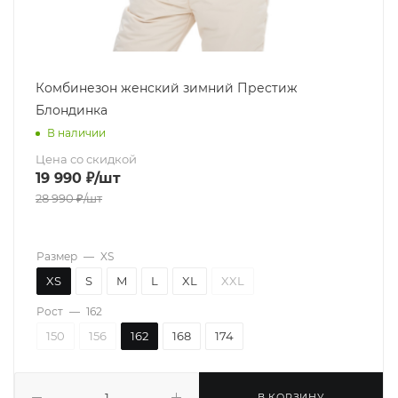
Комбинезон женский зимний Престиж
Блондинка
В наличии
Цена со скидкой
19 990
₽
/шт
28 990
₽
/шт
Размер
—
XS
XS
S
M
L
XL
XXL
Рост
—
162
150
156
162
168
174
В КОРЗИНУ