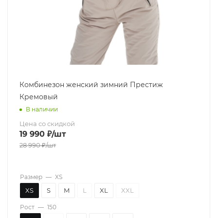
Комбинезон женский зимний Престиж
Кремовый
В наличии
Цена со скидкой
19 990
₽
/шт
28 990
₽
/шт
Размер
—
XS
XS
S
M
L
XL
XXL
Рост
—
150