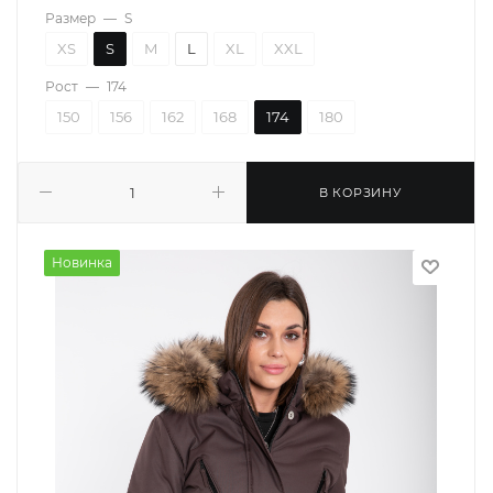
Размер
—
S
XS
S
M
L
XL
XXL
Рост
—
174
150
156
162
168
174
180
В КОРЗИНУ
Новинка