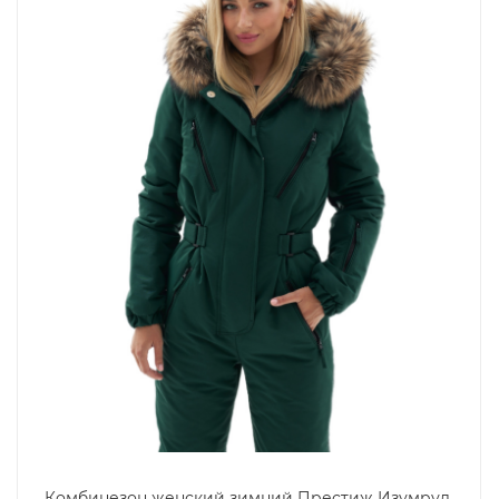
Комбинезон женский зимний Престиж Изумруд