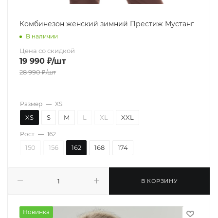
Комбинезон женский зимний Престиж Мустанг
В наличии
Цена со скидкой
19 990
₽
/шт
28 990
₽
/шт
Размер
—
XS
XS
S
M
L
XL
XXL
Рост
—
162
150
156
162
168
174
В КОРЗИНУ
Новинка