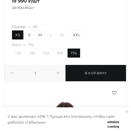
19 990
₽
/шт
28 990
₽
/шт
Размер
—
XS
XS
S
M
L
XL
XXL
Рост
—
174
150
156
162
168
174
В КОРЗИНУ
У вас включен VPN ? Лучше его отключить, чтобы сайт
работал стабильно
Loading