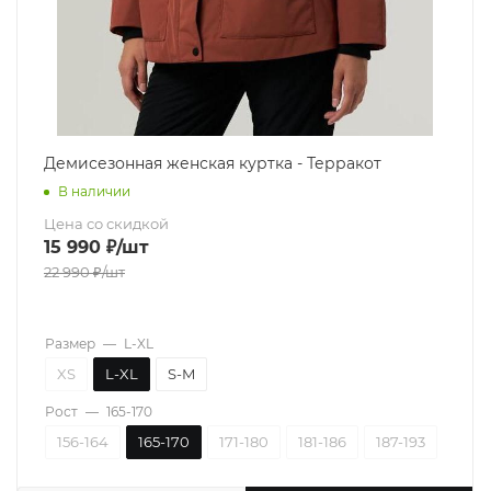
Демисезонная женская куртка - Терракот
В наличии
Цена со скидкой
15 990
₽
/шт
22 990
₽
/шт
Размер
—
L-XL
XS
L-XL
S-M
Рост
—
165-170
156-164
165-170
171-180
181-186
187-193