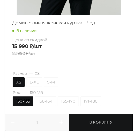
Демисезонная женская куртка - Лёд
В наличии
Цена со скидкой
15 990
₽
/шт
22 990
₽
/шт
Размер
—
XS
XS
L-XL
S-M
Рост
—
150-155
150-155
156-164
165-170
171-180
В КОРЗИНУ