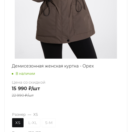
Демисезонная женская куртка - Орех
В наличии
Цена со скидкой
15 990
₽
/шт
22 990
₽
/шт
Размер
—
XS
XS
L-XL
S-M