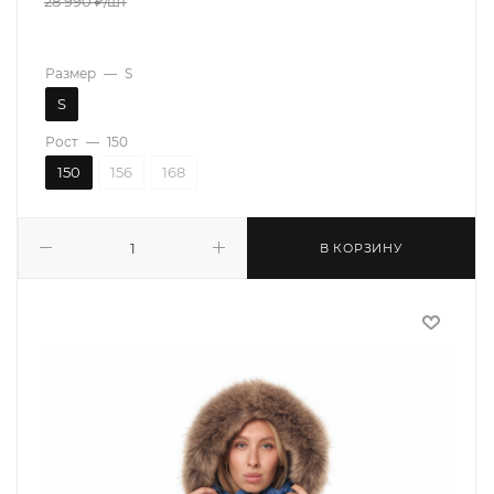
28 990
₽
/шт
Размер
—
S
S
Рост
—
150
150
156
168
В КОРЗИНУ