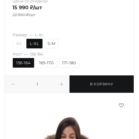
Цена со скидкой
15 990
₽
/шт
22 990
₽
/шт
Размер
—
L-XL
XS
L-XL
S-M
Рост
—
156-164
156-164
165-170
171-180
В КОРЗИНУ