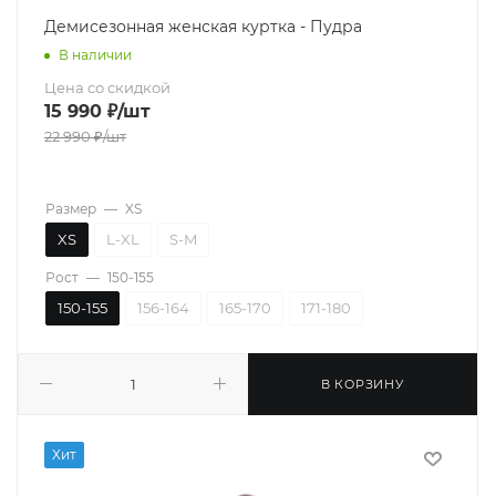
Демисезонная женская куртка - Пудра
В наличии
Цена со скидкой
15 990
₽
/шт
22 990
₽
/шт
Размер
—
XS
XS
L-XL
S-M
Рост
—
150-155
150-155
156-164
165-170
171-180
В КОРЗИНУ
Хит