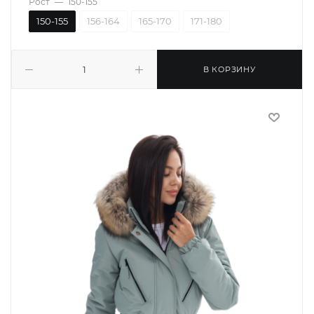
Рост
—
150-155
150-155
156-164
165-170
171-180
В КОРЗИНУ