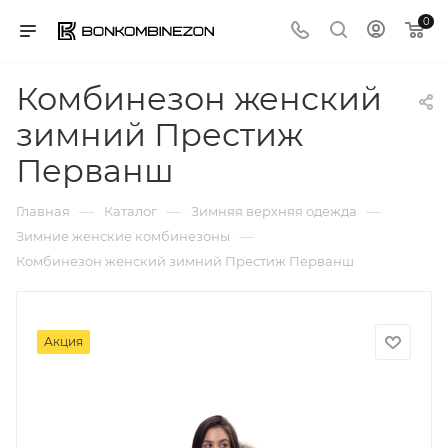
0
Комбинезон женский
зимний Престиж
Перванш
—
—
—
Главная
Каталог
Зимняя верхняя одежда
—
Зимние женские комбинезоны
Комбинезон женский зимний Престиж Перванш
Акция