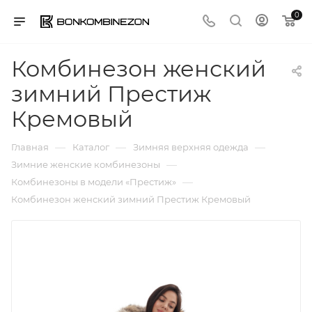
0
Комбинезон женский
зимний Престиж
Кремовый
—
—
—
Главная
Каталог
Зимняя верхняя одежда
—
Зимние женские комбинезоны
—
Комбинезоны в модели «Престиж»
Комбинезон женский зимний Престиж Кремовый