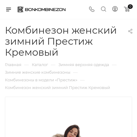
0
Комбинезон женский
зимний Престиж
Кремовый
—
—
—
Главная
Каталог
Зимняя верхняя одежда
—
Зимние женские комбинезоны
—
Комбинезоны в модели «Престиж»
Комбинезон женский зимний Престиж Кремовый