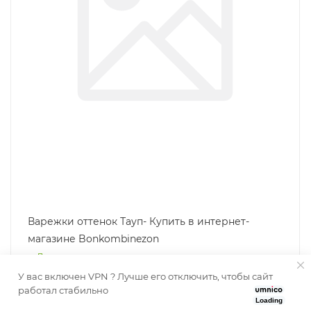
Варежки оттенок Тауп- Купить в интернет-
магазине Bonkombinezon
Доступны к предзаказу
У вас включен VPN ? Лучше его отключить, чтобы сайт
Цена со скидкой
работал стабильно
2 190
₽
/шт
Loading
2 990
₽
/шт