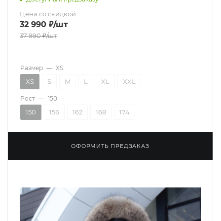
Цена со скидкой
32 990
₽
/шт
37 990
₽
/шт
Размер
—
XS
XS
S
M
L
XL
XXL
Рост
—
150
150
156
162
168
174
ОФОРМИТЬ ПРЕДЗАКАЗ