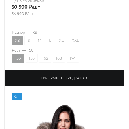
Цена со скидкой
30 990
₽
/шт
34 990
₽
/шт
Размер
—
XS
XS
S
M
L
XL
XXL
Рост
—
150
150
156
162
168
174
ОФОРМИТЬ ПРЕДЗАКАЗ
Хит