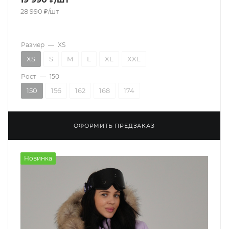
28 990
₽
/шт
Размер
—
XS
XS
S
M
L
XL
XXL
Рост
—
150
150
156
162
168
174
ОФОРМИТЬ ПРЕДЗАКАЗ
Новинка