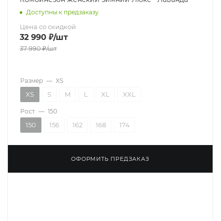
Доступны к предзаказу
Цена со скидкой
32 990
₽
/шт
37 990
₽
/шт
Размер
—
XS
XS
S
M
L
XL
XXL
Рост
—
150
150
156
162
168
174
ОФОРМИТЬ ПРЕДЗАКАЗ