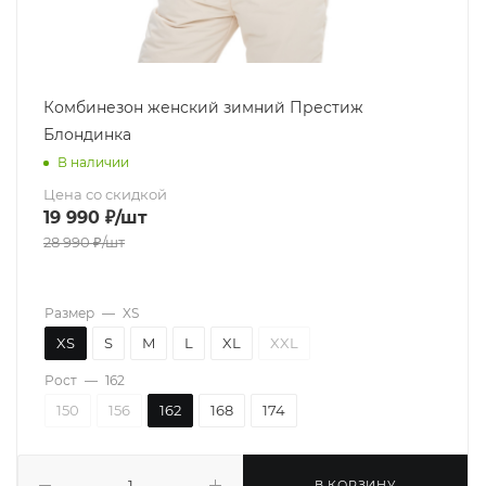
Комбинезон женский зимний Престиж
Блондинка
В наличии
Цена со скидкой
19 990
₽
/шт
28 990
₽
/шт
Размер
—
XS
XS
S
M
L
XL
XXL
Рост
—
162
150
156
162
168
174
В КОРЗИНУ