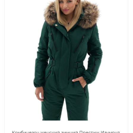
Комбинезон женский зимний Престиж Изумруд