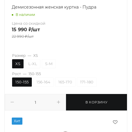
Демисезонная женская куртка - Пудра
В наличии
Цена со скидкой
15 990
₽
/шт
22 990
₽
/шт
Размер
—
XS
XS
L-XL
S-M
Рост
—
150-155
150-155
156-164
165-170
171-180
В КОРЗИНУ
Хит