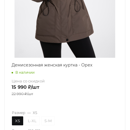
Демисезонная женская куртка - Орех
В наличии
Цена со скидкой
15 990
₽
/шт
22 990
₽
/шт
Размер
—
XS
XS
L-XL
S-M