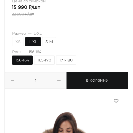
Цена со скидкой
15 990
₽
/шт
22 990
₽
/шт
Размер
—
L-XL
XS
L-XL
S-M
Рост
—
156-164
156-164
165-170
171-180
В КОРЗИНУ