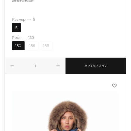
28 990
₽
/шт
Размер
—
S
S
Рост
—
150
150
156
168
В КОРЗИНУ