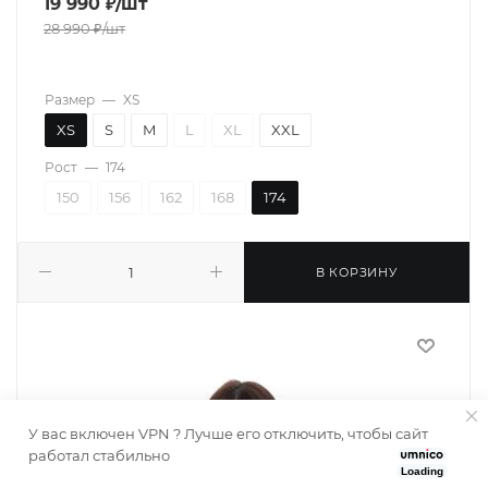
19 990
₽
/шт
28 990
₽
/шт
Размер
—
XS
XS
S
M
L
XL
XXL
Рост
—
174
150
156
162
168
174
В КОРЗИНУ
У вас включен VPN ? Лучше его отключить, чтобы сайт
работал стабильно
Loading