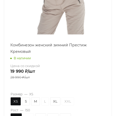
Комбинезон женский зимний Престиж
Кремовый
В наличии
Цена со скидкой
19 990
₽
/шт
28 990
₽
/шт
Размер
—
XS
XS
S
M
L
XL
XXL
Рост
—
150