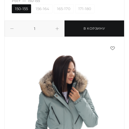
Рост
—
150-155
150-155
156-164
165-170
171-180
В КОРЗИНУ