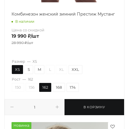
Комбинезон женский зимний Престиж Мустанг
В наличии
Цена со скидкой
19 990
₽
/шт
28 990
₽
/шт
Размер
—
XS
XS
S
M
L
XL
XXL
Рост
—
162
150
156
162
168
174
В КОРЗИНУ
Новинка