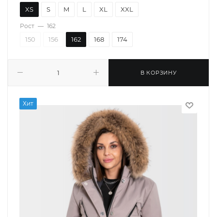
XS
S
M
L
XL
XXL
Рост
—
162
150
156
162
168
174
В КОРЗИНУ
Хит