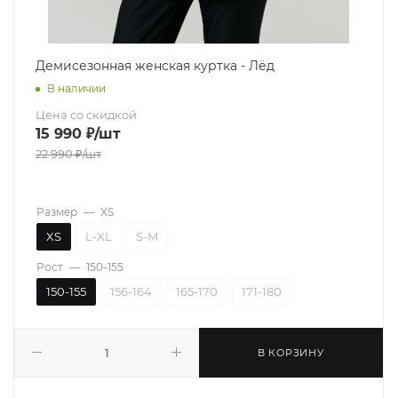
Демисезонная женская куртка - Лёд
В наличии
Цена со скидкой
15 990
₽
/шт
22 990
₽
/шт
Размер
—
XS
XS
L-XL
S-M
Рост
—
150-155
150-155
156-164
165-170
171-180
В КОРЗИНУ