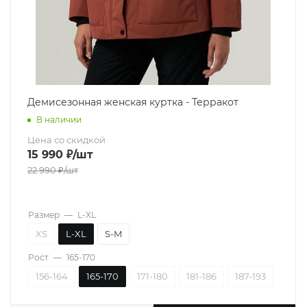
Демисезонная женская куртка - Терракот
В наличии
Цена со скидкой
15 990
₽
/шт
22 990
₽
/шт
Размер
—
L-XL
XS
L-XL
S-M
Рост
—
165-170
156-164
165-170
171-180
181-186
187-193