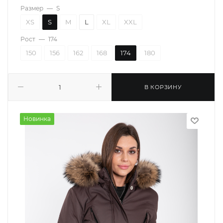
Размер
—
S
XS
S
M
L
XL
XXL
Рост
—
174
150
156
162
168
174
180
В КОРЗИНУ
Новинка