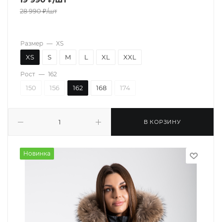
28 990
₽
/шт
Размер
—
XS
XS
S
M
L
XL
XXL
Рост
—
162
150
156
162
168
174
В КОРЗИНУ
Новинка