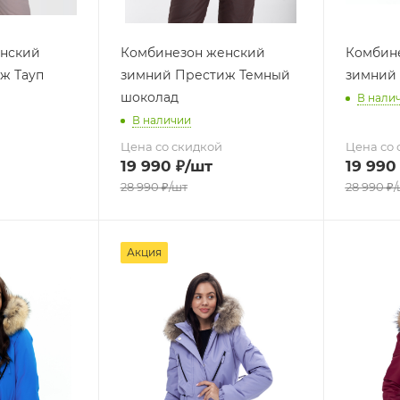
нский
Комбинезон женский
Комбин
ж Тауп
зимний Престиж Темный
зимний
шоколад
В нали
В наличии
Цена со скидкой
Цена со 
19 990
₽
/шт
19 990
28 990
₽
/шт
28 990
₽
/
Акция