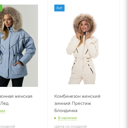
а
Хит
онная женская
Комбинезон женский
 Лёд
зимний Престиж
Блондинка
чии
В наличии
скидкой
Цена со скидкой