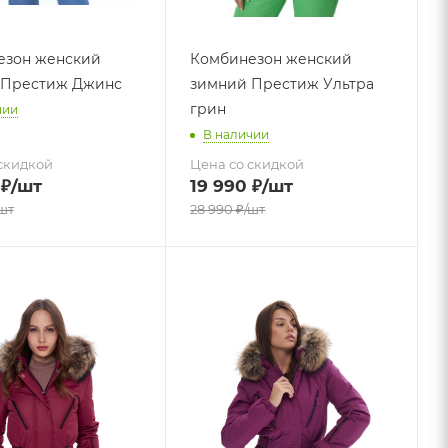
езон женский
Комбинезон женский
 Престиж Джинс
зимний Престиж Ультра
грин
чии
В наличии
скидкой
Цена со скидкой
₽
/шт
19 990
₽
/шт
шт
28 990
₽
/шт