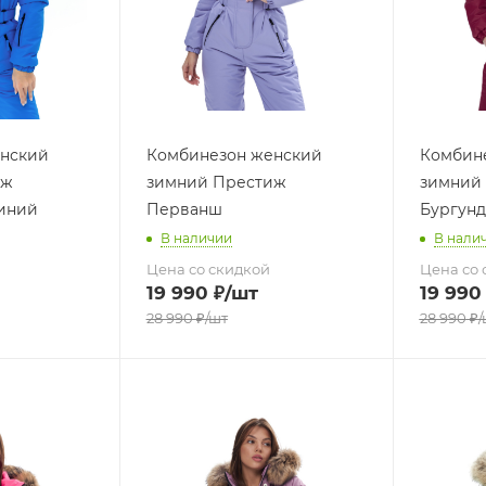
нский
Комбинезон женский
Комбин
иж
зимний Престиж
зимний
иний
Перванш
Бургун
В наличии
В нали
Цена со скидкой
Цена со 
19 990
₽
/шт
19 990
28 990
₽
/шт
28 990
₽
/