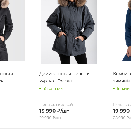
нский
Демисезонная женская
Комбин
иж
куртка - Графит
зимний
В наличии
В нали
Цена со скидкой
Цена со 
15 990
₽
/шт
19 990
22 990
₽
/шт
28 990
₽
/