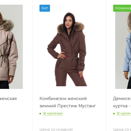
Хит
Новинк
женская
Комбинезон женский
Демисез
зимний Престиж Мустанг
куртка -
В наличии
В нали
Цена со скидкой
Цена со 