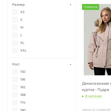
Размер
Новинка
XS
S
M
L
XL
XXL
Рост
150
156
Демисезонная 
162
куртка - Пудра
168
В наличии
174
Цена со скидкой
180