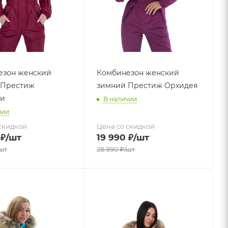
езон женский
Комбинезон женский
 Престиж
зимний Престиж Орхидея
ди
В наличии
чии
скидкой
Цена со скидкой
₽
/шт
19 990
₽
/шт
шт
28 990
₽
/шт