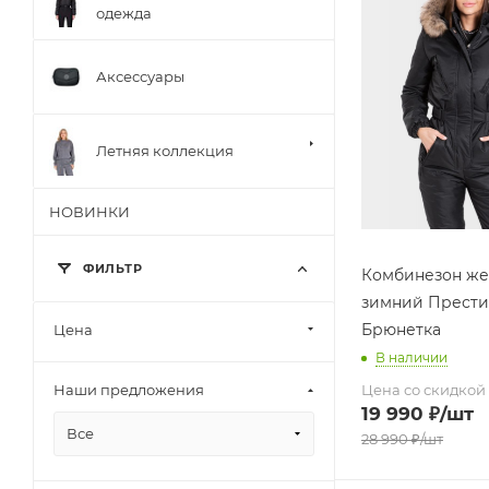
одежда
Аксессуары
Летняя коллекция
НОВИНКИ
ФИЛЬТР
Комбинезон же
зимний Прест
Брюнетка
Цена
В наличии
Цена со скидкой
Наши предложения
19 990
₽
/шт
Все
28 990
₽
/шт