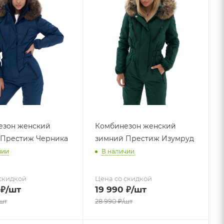
езон женский
Комбинезон женский
 Престиж Черника
зимний Престиж Изумруд
чии
В наличии
скидкой
Цена со скидкой
₽
/шт
19 990
₽
/шт
шт
28 990
₽
/шт