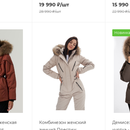
19 990
₽
/шт
15 990
28 990
₽
/шт
22 990
₽
/
Новинк
женская
Комбинезон женский
Демисез
от
зимний Престиж
куртка 