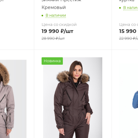
Кремовый
В нали
В наличии
Цена со скидкой
Цена со 
19 990
₽
/шт
15 990
28 990
₽
/шт
22 990
₽
/
Новинка