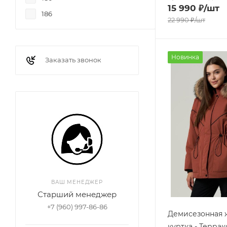
15 990
₽
/шт
186
22 990
₽
/шт
Новинка
Заказать звонок
ВАШ МЕНЕДЖЕР
Старший менеджер
+7 (960) 997-86-86
Демисезонная 
куртка - Террак