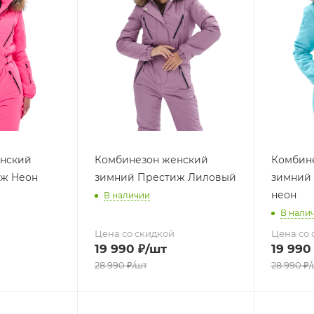
нский
Комбинезон женский
Комбин
ж Неон
зимний Престиж Лиловый
зимний 
неон
В наличии
В нали
Цена со скидкой
Цена со 
19 990
₽
/шт
19 990
28 990
₽
/шт
28 990
₽
/