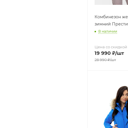
Комбинезон же
зимний Прести
В наличии
Цена со скидкой
19 990
₽
/шт
28 990
₽
/шт