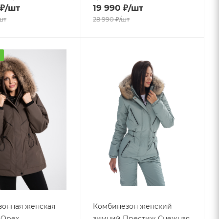
₽
/шт
19 990
₽
/шт
шт
28 990
₽
/шт
а
онная женская
Комбинезон женский
- Орех
зимний Престиж Снежная