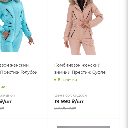
езон женский
Комбинезон женский
Престиж Голубой
зимний Престиж Суфле
В наличии
чии
скидкой
Цена со скидкой
₽
/шт
19 990
₽
/шт
шт
28 990
₽
/шт