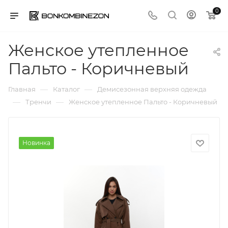
0
Женское утепленное
Пальто - Коричневый
—
—
Главная
Каталог
Демисезонная верхняя одежда
—
—
Тренчи
Женское утепленное Пальто - Коричневый
Новинка