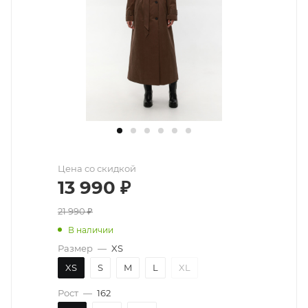
Цена со скидкой
13 990
₽
21 990
₽
В наличии
Размер
—
XS
XS
S
M
L
XL
Рост
—
162