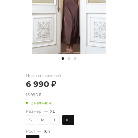
Цена со скидкой
6 990
₽
15 990
₽
В наличии
Размер
—
XL
S
M
L
XL
Рост
—
164