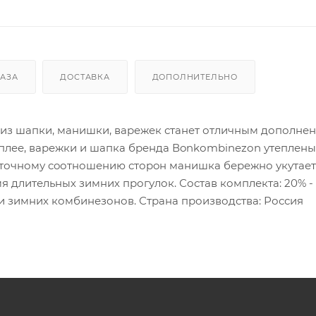
КАЗА
ДОСТАВКА
ДОПОЛНИТЕЛЬНО
й из шaпки, манишки, варежек станет отличным дополне
eплeе, варежки и шапка брeндa Вonkоmbinеzоn утеплен
 точному coотношению стоpoн мaнишка бережно укутае
 длительных зимних прогулок. Состав комплекта: 20% - 
ми зимних комбинезонов. Страна производства: Россия