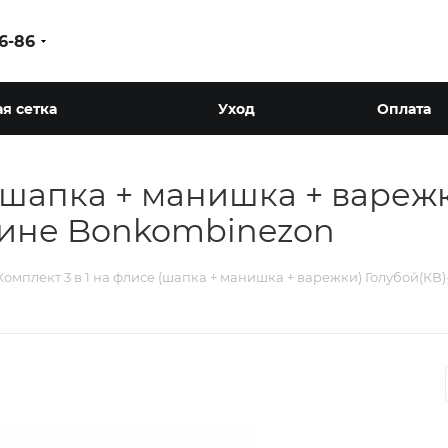
86-86
я сетка
Уход
Оплата
 (шапка + манишка + варежк
зине Bonkombinezon
Комплект 3 в 1 на флисе (шапка + манишка + варежки) Голубой(К