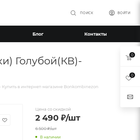
ПОИСК
ВОЙТИ
Блог
Контакты
0
и) Голубой(КВ)-
0
В)- Купить в интернет-магазине Bonkombinezon
Цена со скидкой
2 490
₽
/шт
6 500
₽
/шт
В наличии