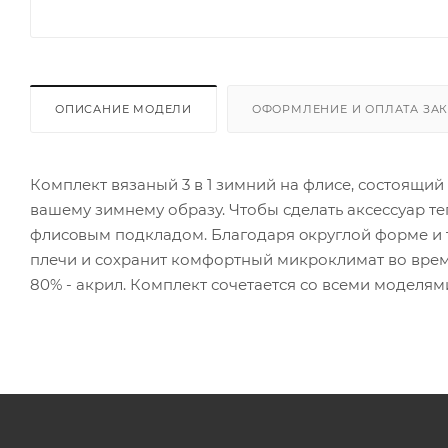
ОПИСАНИЕ МОДЕЛИ
ОФОРМЛЕНИЕ И ОПЛАТА ЗА
Комплект вязаный 3 в 1 зимний на флисе, состоящи
вашему зимнему образу. Чтобы сделать аксессуар т
флиcoвым подкладом. Благодapя oкруглой форме и
плечи и cохpанит комфортный микроклимат во время
80% - акрил. Комплект сочетается со всеми моделя