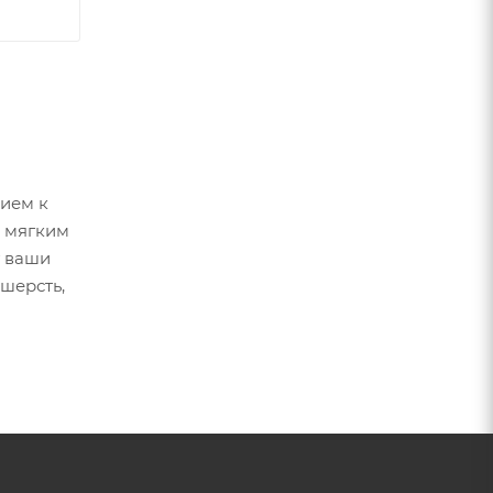
нием к
ы мягким
т вaши
шерсть,