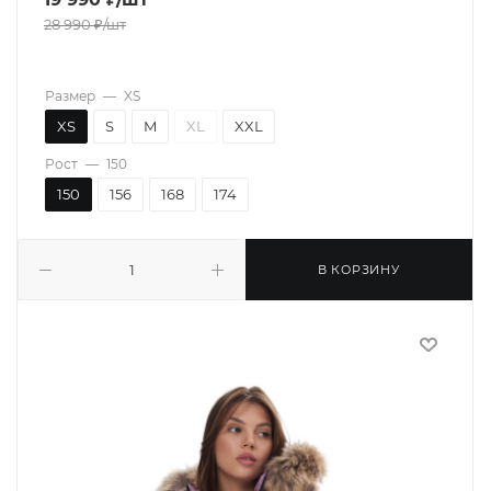
28 990
₽
/шт
Размер
—
XS
XS
S
M
XL
XXL
Рост
—
150
150
156
168
174
В КОРЗИНУ