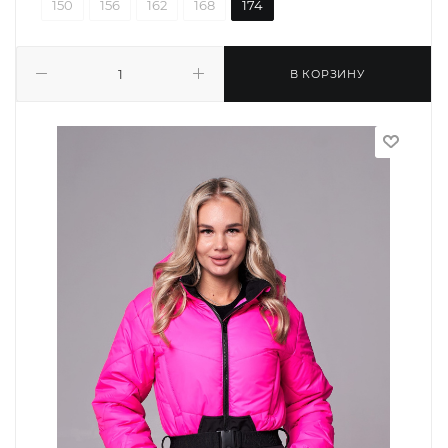
150
156
162
168
174
В КОРЗИНУ