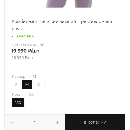
Комбинезон женский зимний Престиж Смоки
роуз
В наличии
Цена со скидкой
19 990
₽
/шт
28 990
₽
/шт
Размер
—
M
S
M
XL
Рост
—
150
150
В КОРЗИНУ