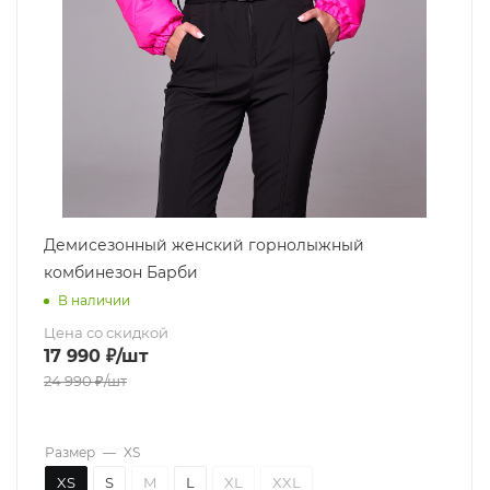
Демисезонный женский горнолыжный
комбинезон Барби
В наличии
Цена со скидкой
17 990
₽
/шт
24 990
₽
/шт
Размер
—
XS
XS
S
M
L
XL
XXL