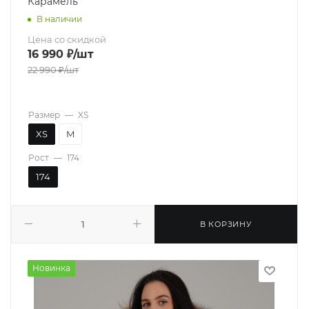
Карамель
В наличии
Цена со скидкой
16 990
₽
/шт
22 990
₽
/шт
Размер
—
XS
XS
M
Рост
—
174
174
В КОРЗИНУ
Новинка