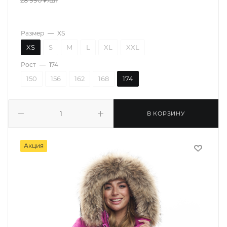
28 990
₽
/шт
Размер
—
XS
XS
S
M
L
XL
XXL
Рост
—
174
150
156
162
168
174
В КОРЗИНУ
Акция