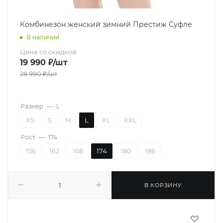
Комбинезон женский зимний Престиж Суфле
В наличии
Цена со скидкой
19 990
₽
/шт
28 990
₽
/шт
Размер
—
L
XS
S
M
L
XL
XXL
Рост
—
174
156
162
168
174
180
186
В КОРЗИНУ