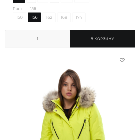
Рост
—
156
150
156
162
168
174
В КОРЗИНУ