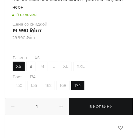
неон
В наличии
Цена со скидкой
19 990
₽
/шт
28 990
₽
/шт
Размер
—
XS
XS
S
M
L
XL
XXL
Рост
—
174
150
156
162
168
174
В КОРЗИНУ