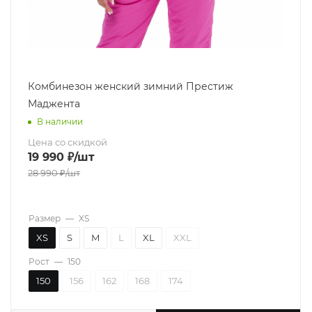
Комбинезон женский зимний Престиж
Маджента
В наличии
Цена со скидкой
19 990
₽
/шт
28 990
₽
/шт
Размер
—
XS
XS
S
M
L
XL
XXL
Рост
—
150
150
156
162
168
174