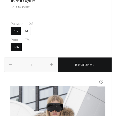
16 990
₽
/шт
22 990
₽
/шт
Размер
—
XS
XS
M
Рост
—
174
174
В КОРЗИНУ