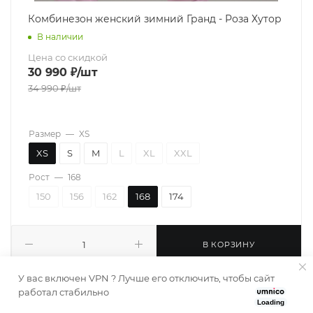
Комбинезон женский зимний Гранд - Роза Хутор
В наличии
Цена со скидкой
30 990
₽
/шт
34 990
₽
/шт
Размер
—
XS
XS
S
M
L
XL
XXL
Рост
—
168
150
156
162
168
174
В КОРЗИНУ
У вас включен VPN ? Лучше его отключить, чтобы сайт
работал стабильно
Loading