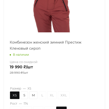
Комбинезон женский зимний Престиж
Кленовый сироп
В наличии
Цена со скидкой
19 990
₽
/шт
28 990
₽
/шт
Размер
—
XS
XS
S
M
L
XL
XXL
Рост
—
174