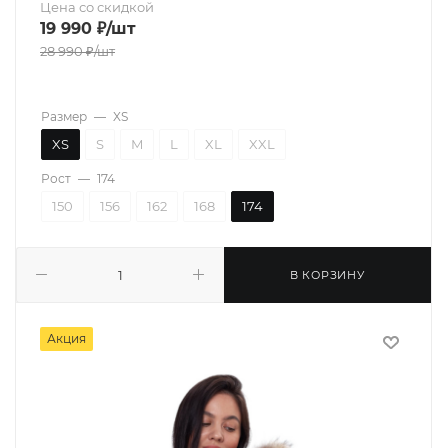
Цена со скидкой
19 990
₽
/шт
28 990
₽
/шт
Размер
—
XS
XS
S
M
L
XL
XXL
Рост
—
174
150
156
162
168
174
В КОРЗИНУ
Акция