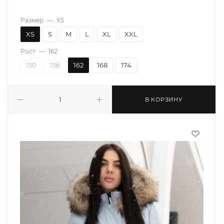
Размер
—
XS
XS
S
M
L
XL
XXL
Рост
—
162
150
156
162
168
174
В КОРЗИНУ