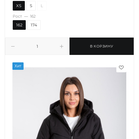
XS
S
L
Рост
—
162
162
174
В КОРЗИНУ
Хит