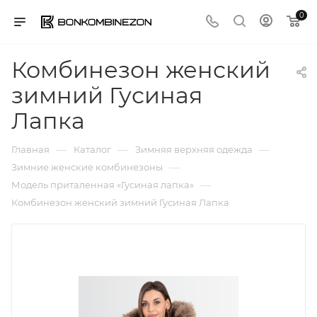
0
Комбинезон женский
зимний Гусиная
Лапка
—
—
—
Главная
Каталог
Зимняя верхняя одежда
—
Зимние женские комбинезоны
—
Модель приталенная «Гусиная лапка»
Комбинезон женский зимний Гусиная Лапка