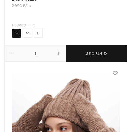
2 990
₽
/шт
Размер
—
S
S
M
L
В КОРЗИНУ