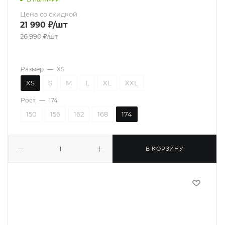
Цена со скидкой
21 990
₽
/шт
26 990
₽
/шт
Размер
—
XS
XS
S
M
L
XL
XXL
Рост
—
174
150
156
162
168
174
В КОРЗИНУ