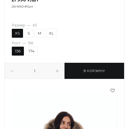
26 990
₽
/шт
Размер
—
XS
XS
S
M
XL
Рост
—
156
156
174
В КОРЗИНУ