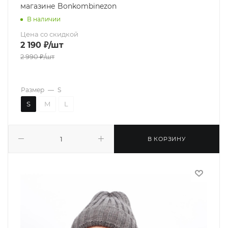
магазине Bonkombinezon
В наличии
Цена со скидкой
2 190
₽
/шт
2 990
₽
/шт
Размер
—
S
S
M
L
В КОРЗИНУ