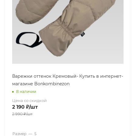
Варежки оттенок Кремовый- Купить в интернет-
магазине Bonkombinezon
В наличии
Цена со скидкой
2 190
₽
/шт
2 990
₽
/шт
Размер
—
S