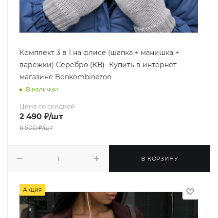
Комплект 3 в 1 на флисе (шапка + манишка +
варежки) Серебро (КВ)- Купить в интернет-
магазине Bonkombinezon
В наличии
Цена со скидкой
2 490
₽
/шт
6 500
₽
/шт
В КОРЗИНУ
Акция