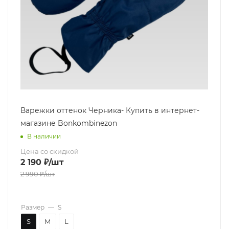
Варежки оттенок Черника- Купить в интернет-
магазине Bonkombinezon
В наличии
Цена со скидкой
2 190
₽
/шт
2 990
₽
/шт
Размер
—
S
S
M
L