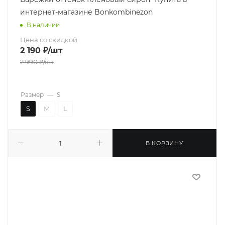
интернет-магазине Bonkombinezon
В наличии
Цена со скидкой
2 190
₽
/шт
2 990
₽
/шт
Размер
—
S
S
M
L
В КОРЗИНУ