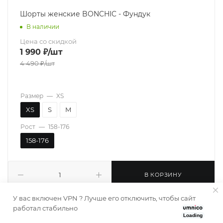
Шорты женские BONCHIC - Фундук
В наличии
Цена со скидкой
1 990
₽
/шт
4 490
₽
/шт
Размер
—
XS
XS
S
M
Рост
—
158-176
158-176
В КОРЗИНУ
У вас включен VPN ? Лучше его отключить, чтобы сайт
работал стабильно
Loading