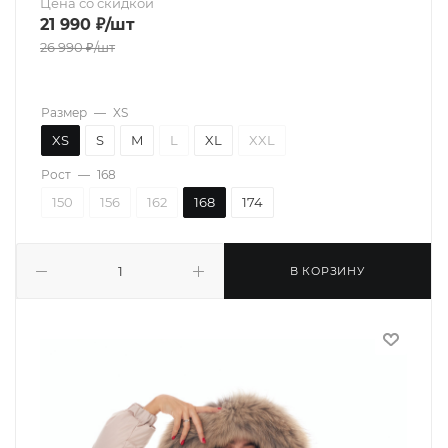
Цена со скидкой
21 990
₽
/шт
26 990
₽
/шт
Размер
—
XS
XS
S
M
L
XL
XXL
Рост
—
168
150
156
162
168
174
В КОРЗИНУ