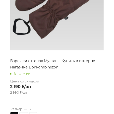
Варежки оттенок Мустанг- Купить в интернет-
магазине Bonkombinezon
В наличии
Цена со скидкой
2 190
₽
/шт
2 990
₽
/шт
Размер
—
S