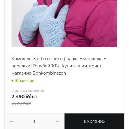
Комплект 3 в 1 на флисе (шапка + манишка +
варежки) Голубой(КВ)- Купить в интернет-
магазине Bonkombinezon
В наличии
Цена со скидкой
2 490
₽
/шт
6 500
₽
/шт
В КОРЗИНУ