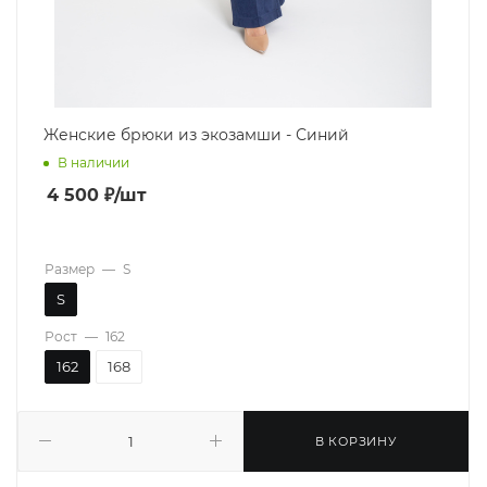
Женские брюки из экозамши - Синий
В наличии
4 500
₽
/шт
Размер
—
S
S
Рост
—
162
162
168
В КОРЗИНУ