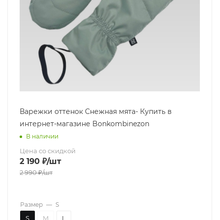
Варежки оттенок Снежная мята- Купить в
интернет-магазине Bonkombinezon
В наличии
Цена со скидкой
2 190
₽
/шт
2 990
₽
/шт
Размер
—
S
S
M
L