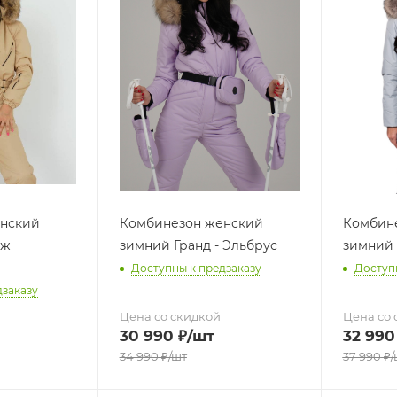
нский
Комбинезон женский
Комбин
иж
зимний Гранд - Эльбрус
зимний 
Доступны к предзаказу
Доступ
дзаказу
Цена со скидкой
Цена со 
30 990
₽
/шт
32 990
34 990
₽
/шт
37 990
₽
/