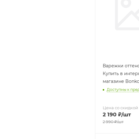
Варежки оттено
Купить в интер
магазине Bonk
Доступны к пре
Цена со скидкой
2 190
₽
/шт
2 990
₽
/шт