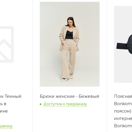
ок Темный
Брюки женские - Бежевый
Поясная
ь в
Bonkomb
Доступны к предзаказу
зине
поясом)
интерне
Bonkom
дзаказу