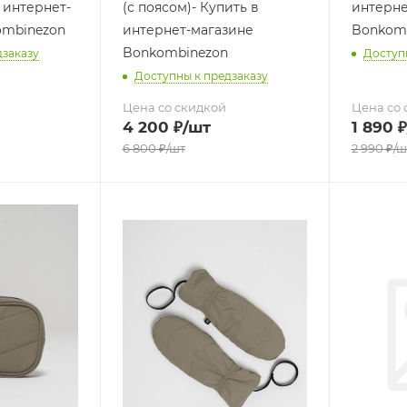
 интернет-
(с поясом)- Купить в
интерне
ombinezon
интернет-магазине
Bonkom
Bonkombinezon
дзаказу
Доступ
Доступны к предзаказу
Цена со скидкой
Цена со 
4 200
₽
/шт
1 890
₽
6 800
₽
/шт
2 990
₽
/ш