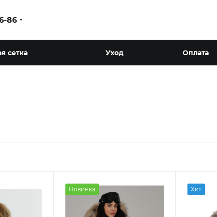
86-86
я сетка
Уход
Оплата
Новинка
Хит