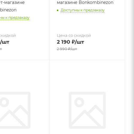
т-магазине
магазине Bonkombinezon
binezon
Доступны к предзаказу
ны к предзаказу
скидкой
Цена со скидкой
/шт
2 190
₽
/шт
т
2 990
₽
/шт