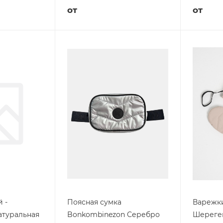
от
от
 -
Поясная сумка
Варежки
атуральная
Bonkombinezon Серебро
Шерегеш