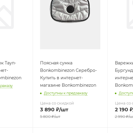
к Тауп-
Поясная сумка
Варежки
нет-
Bonkombinezon Серебро-
Бургунд
ombinezon
Купить в интернет-
интерне
магазине Bonkombinezon
Bonkom
дзаказу
Доступны к предзаказу
Доступ
Цена со скидкой
Цена со 
3 890
₽
/шт
2 190
₽
5 800
₽
/шт
2 990
₽
/ш