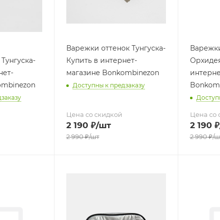
Варежки оттенок Тунгуска-
Варежки
Тунгуска-
Купить в интернет-
Орхидея
нет-
магазине Bonkombinezon
интерне
ombinezon
Bonkom
Доступны к предзаказу
дзаказу
Доступ
Цена со скидкой
Цена со 
2 190
₽
/шт
2 190
₽
2 990
₽
/шт
2 990
₽
/ш