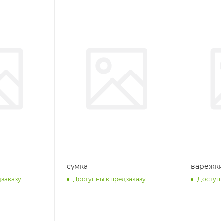
cумка
варежк
дзаказу
Доступны к предзаказу
Доступ