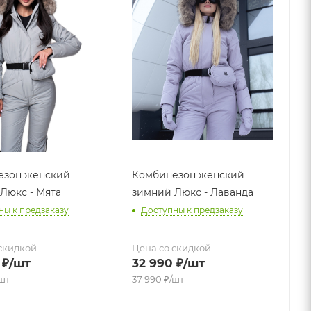
езон женский
Комбинезон женский
Люкс - Мята
зимний Люкс - Лаванда
ны к предзаказу
Доступны к предзаказу
скидкой
Цена со скидкой
₽
/шт
32 990
₽
/шт
шт
37 990
₽
/шт