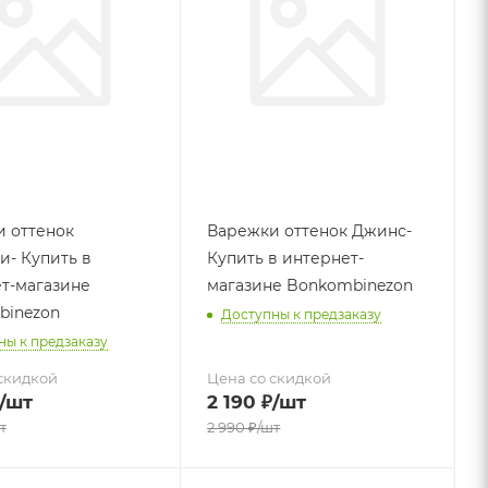
 оттенок
Варежки оттенок Джинс-
и- Купить в
Купить в интернет-
т-магазине
магазине Bonkombinezon
binezon
Доступны к предзаказу
ны к предзаказу
скидкой
Цена со скидкой
/шт
2 190
₽
/шт
т
2 990
₽
/шт