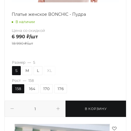
Платье женское BONCHIC - Пудра
В наличии
Цена со скидкой
6 990
₽
/шт
18 990
₽
/шт
Размер
—
S
S
M
L
XL
Рост
—
158
158
164
170
176
В КОРЗИНУ