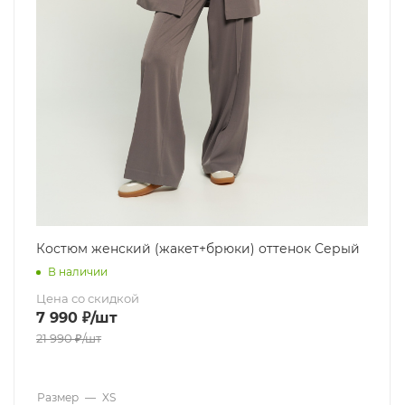
Костюм женский (жакет+брюки) оттенок Серый
В наличии
Цена со скидкой
7 990
₽
/шт
21 990
₽
/шт
Размер
—
XS