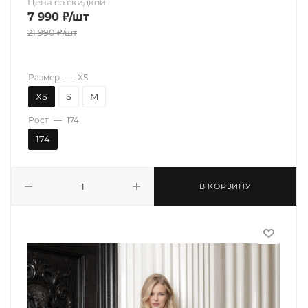
Цена со скидкой
7 990
₽
/шт
21 990
₽
/шт
Размер
—
XS
XS
S
M
Рост
—
174
174
В КОРЗИНУ