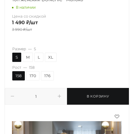
В наличии
Цена со скидкой
1 490
₽
/шт
3 990
₽
/шт
Размер
—
S
S
M
L
XL
Рост
—
158
158
170
176
В КОРЗИНУ