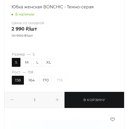
Юбка женская BONCHIC - Темно-серая
В наличии
Цена со скидкой
2 990
₽
/шт
10 990
₽
/шт
Размер
—
S
S
M
L
XL
Рост
—
158
158
164
170
176
В КОРЗИНУ