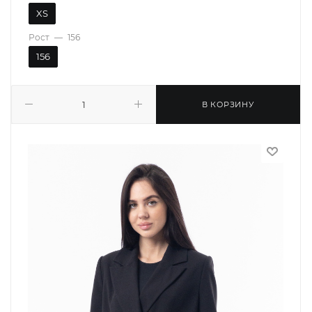
XS
Рост
—
156
156
В КОРЗИНУ