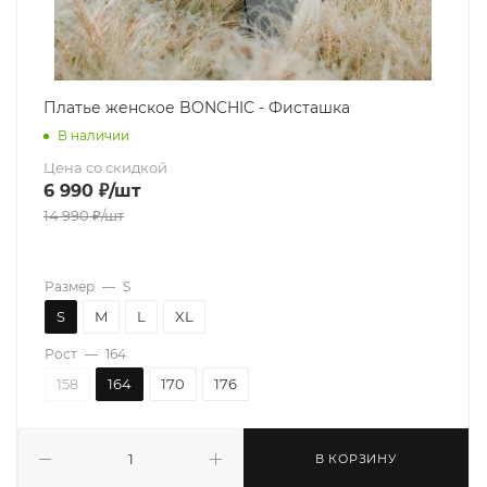
Платье женское BONCHIC - Фисташка
В наличии
Цена со скидкой
6 990
₽
/шт
14 990
₽
/шт
Размер
—
S
S
M
L
XL
Рост
—
164
158
164
170
176
В КОРЗИНУ