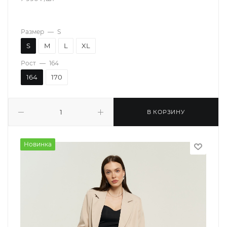
Размер
—
S
S
M
L
XL
Рост
—
164
164
170
В КОРЗИНУ
Новинка