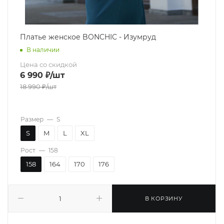
Платье женское BONCHIC - Изумруд
В наличии
Цена со скидкой
6 990
₽
/шт
18 990
₽
/шт
Размер
—
S
S
M
L
XL
Рост
—
158
158
164
170
176
В КОРЗИНУ