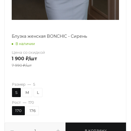
Блузка женская BONCHIC - Сирень
В наличии
Цена со скидкой
1 900
₽
/шт
7 990
₽
/шт
Размер
—
S
S
M
L
Рост
—
170
170
176
В КОРЗИНУ