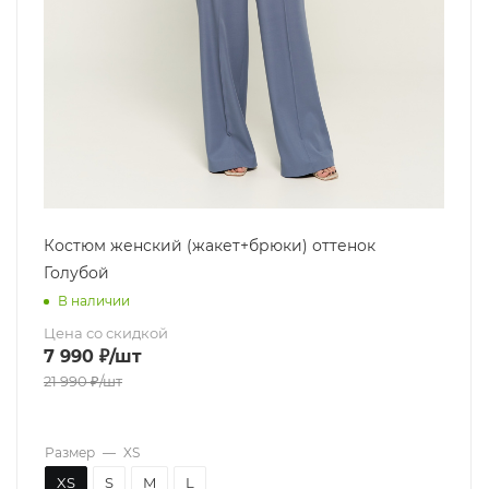
Костюм женский (жакет+брюки) оттенок
Голубой
В наличии
Цена со скидкой
7 990
₽
/шт
21 990
₽
/шт
Размер
—
XS
XS
S
M
L