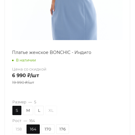
Платье женское BONCHIC - Индиго
В наличии
Цена со скидкой
6 990
₽
/шт
19 990
₽
/шт
Размер
—
S
S
M
L
XL
Рост
—
164
158
164
170
176