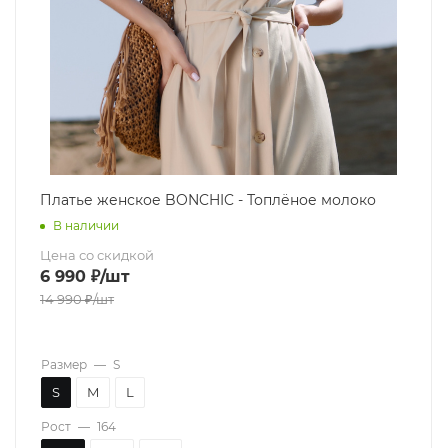
Платье женское BONCHIC - Топлёное молоко
В наличии
Цена со скидкой
6 990
₽
/шт
14 990
₽
/шт
Размер
—
S
S
M
L
Рост
—
164