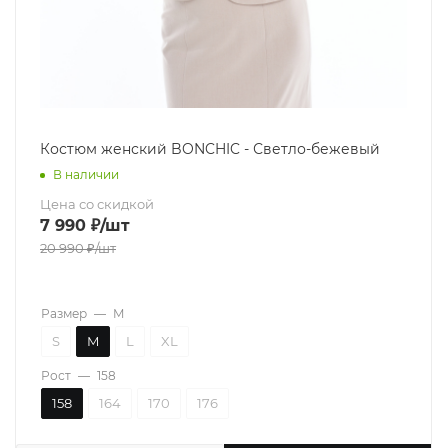
Костюм женский BONCHIC - Светло-бежевый
В наличии
Цена со скидкой
7 990
₽
/шт
20 990
₽
/шт
Размер
—
M
S
M
L
XL
Рост
—
158
158
164
170
176