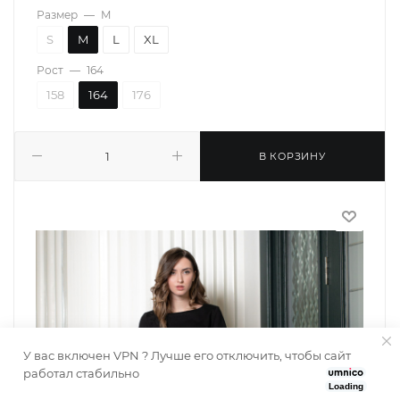
Размер
—
M
S
M
L
XL
Рост
—
164
158
164
176
В КОРЗИНУ
У вас включен VPN ? Лучше его отключить, чтобы сайт
работал стабильно
Loading