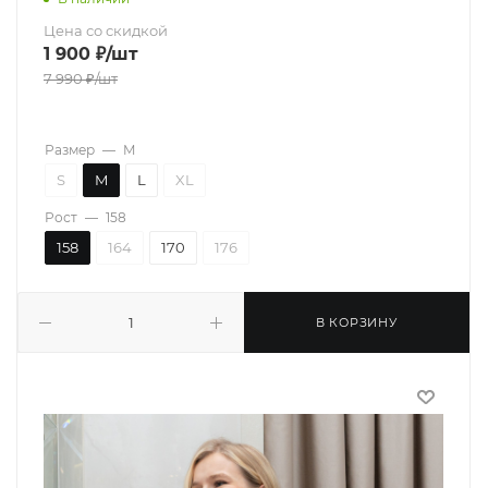
Цена со скидкой
1 900
₽
/шт
7 990
₽
/шт
Размер
—
M
S
M
L
XL
Рост
—
158
158
164
170
176
В КОРЗИНУ