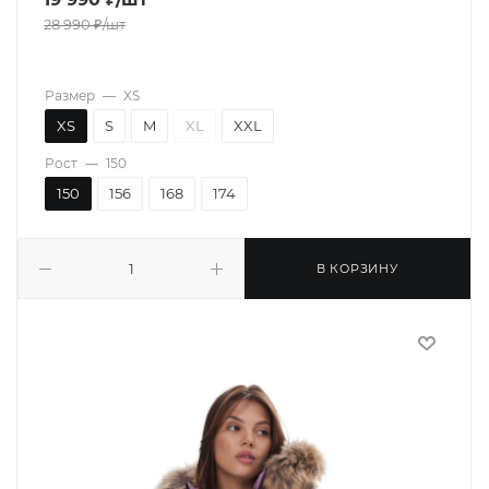
28 990
₽
/шт
Размер
—
XS
XS
S
M
XL
XXL
Рост
—
150
150
156
168
174
В КОРЗИНУ