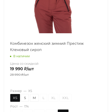
Комбинезон женский зимний Престиж
Кленовый сироп
В наличии
Цена со скидкой
19 990
₽
/шт
28 990
₽
/шт
Размер
—
XS
XS
S
M
L
XL
XXL
Рост
—
174