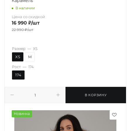
Карамель
В наличии
Цена со скидкой
16 990
₽
/шт
22 990
₽
/шт
Размер
—
XS
XS
M
Рост
—
174
174
В КОРЗИНУ
Новинка