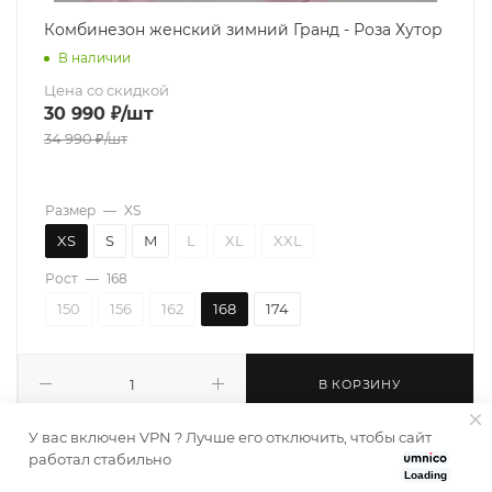
Комбинезон женский зимний Гранд - Роза Хутор
В наличии
Цена со скидкой
30 990
₽
/шт
34 990
₽
/шт
Размер
—
XS
XS
S
M
L
XL
XXL
Рост
—
168
150
156
162
168
174
В КОРЗИНУ
У вас включен VPN ? Лучше его отключить, чтобы сайт
работал стабильно
Loading