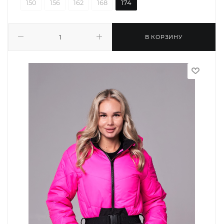
150
156
162
168
174
В КОРЗИНУ