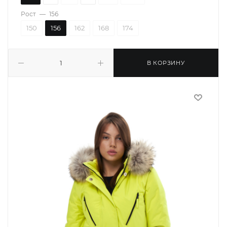
Рост
—
156
150
156
162
168
174
В КОРЗИНУ