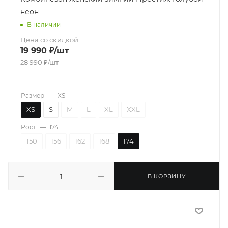
неон
В наличии
Цена со скидкой
19 990
₽
/шт
28 990
₽
/шт
Размер
—
XS
XS
S
M
L
XL
XXL
Рост
—
174
150
156
162
168
174
В КОРЗИНУ