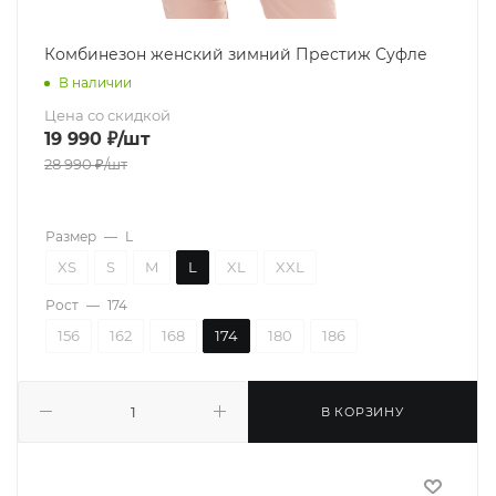
Комбинезон женский зимний Престиж Суфле
В наличии
Цена со скидкой
19 990
₽
/шт
28 990
₽
/шт
Размер
—
L
XS
S
M
L
XL
XXL
Рост
—
174
156
162
168
174
180
186
В КОРЗИНУ