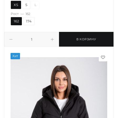
XS
S
L
Рост
—
162
162
174
В КОРЗИНУ
Хит