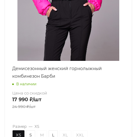
Демисезонный женский горнолыжный
комбинезон Барби
В наличии
Цена со скидкой
17 990
₽
/шт
24 990
₽
/шт
Размер
—
XS
XS
S
M
L
XL
XXL