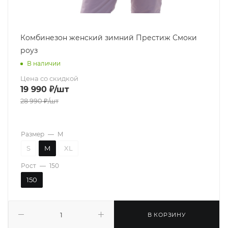
Комбинезон женский зимний Престиж Смоки
роуз
В наличии
Цена со скидкой
19 990
₽
/шт
28 990
₽
/шт
Размер
—
M
S
M
XL
Рост
—
150
150
В КОРЗИНУ