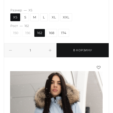
Размер
—
XS
XS
S
M
L
XL
XXL
Рост
—
162
150
156
162
168
174
В КОРЗИНУ