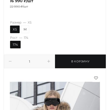
16 990
₽
/шт
22 990
₽
/шт
Размер
—
XS
XS
M
Рост
—
174
174
В КОРЗИНУ