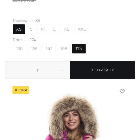
28 990
₽
/шт
Размер
—
XS
XS
S
M
L
XL
XXL
Рост
—
174
150
156
162
168
174
В КОРЗИНУ
Акция