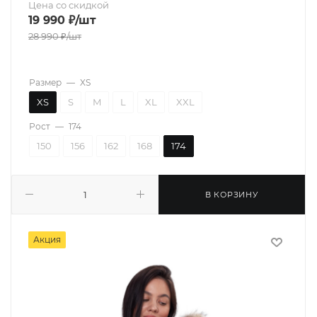
Цена со скидкой
19 990
₽
/шт
28 990
₽
/шт
Размер
—
XS
XS
S
M
L
XL
XXL
Рост
—
174
150
156
162
168
174
В КОРЗИНУ
Акция