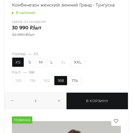
Комбинезон женский зимний Гранд - Тунгуска
В наличии
Цена со скидкой
30 990
₽
/шт
34 990
₽
/шт
Размер
—
XS
XS
S
M
L
XL
XXL
Рост
—
168
150
156
162
168
174
В КОРЗИНУ
Новинка