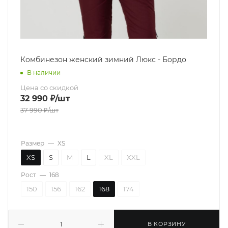
Комбинезон женский зимний Люкс - Бордо
В наличии
Цена со скидкой
32 990
₽
/шт
37 990
₽
/шт
Размер
—
XS
XS
S
M
L
XL
XXL
Рост
—
168
150
156
162
168
174
В КОРЗИНУ