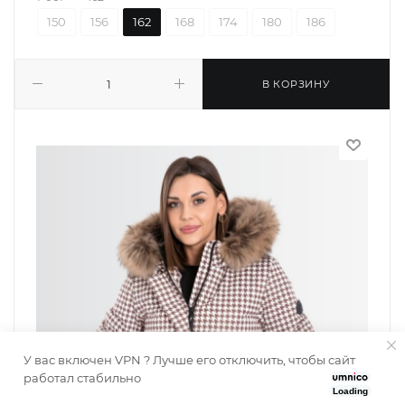
150
156
162
168
174
180
186
В КОРЗИНУ
У вас включен VPN ? Лучше его отключить, чтобы сайт
работал стабильно
Loading