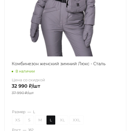
Комбинезон женский зимний Люкс - Сталь
В наличии
Цена со скидкой
32 990
₽
/шт
37 990
₽
/шт
Размер
—
L
XS
S
M
L
XL
XXL
Рост
—
162