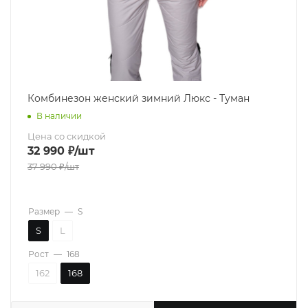
Комбинезон женский зимний Люкс - Туман
В наличии
Цена со скидкой
32 990
₽
/шт
37 990
₽
/шт
Размер
—
S
S
L
Рост
—
168
162
168