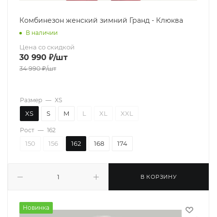
Комбинезон женский зимний Гранд - Клюква
В наличии
Цена со скидкой
30 990
₽
/шт
34 990
₽
/шт
Размер
—
XS
XS
S
M
L
XL
XXL
Рост
—
162
150
156
162
168
174
В КОРЗИНУ
Новинка