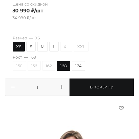
Цена со скидкой
30 990
₽
/шт
34 990
₽
/шт
Размер
—
XS
XS
S
M
L
XL
XXL
Рост
—
168
150
156
162
168
174
В КОРЗИНУ