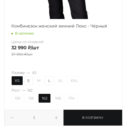
Комбинезон женский зимний Люкс - Чёрный
В наличии
Цена со скидкой
32 990
₽
/шт
37 990
₽
/шт
Размер
—
XS
XS
S
M
L
XL
XXL
Рост
—
162
150
156
162
168
174
В КОРЗИНУ