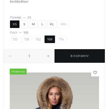
34 990
₽
/шт
Размер
—
XS
XS
S
M
L
XL
XXL
Рост
—
168
150
156
162
168
174
В КОРЗИНУ
Новинка