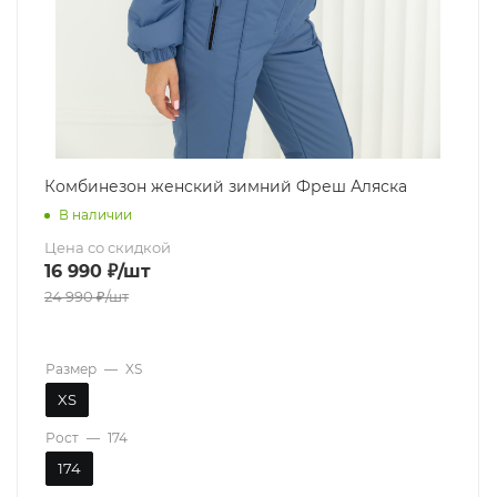
Комбинезон женский зимний Фреш Аляска
В наличии
Цена со скидкой
16 990
₽
/шт
24 990
₽
/шт
Размер
—
XS
XS
Рост
—
174
174