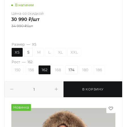
В наличии
Цена со скидкой
30 990
₽
/шт
34 990
₽
/шт
Размер
—
XS
XS
S
M
L
XL
XXL
Рост
—
162
150
156
162
168
174
180
186
В КОРЗИНУ
Новинка