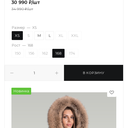
30 990
₽
/шт
34 990
₽
/шт
Размер
—
XS
XS
S
M
L
XL
XXL
Рост
—
168
150
156
162
168
174
В КОРЗИНУ
Новинка