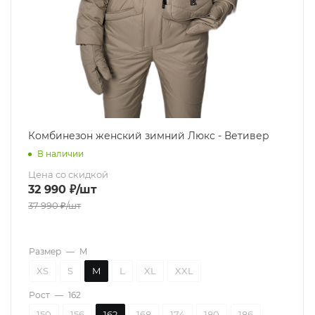
Комбинезон женский зимний Люкс - Ветивер
В наличии
Цена со скидкой
32 990
₽
/шт
37 990
₽
/шт
Размер
—
M
XS
S
M
L
XL
XXL
Рост
—
162
150
156
162
168
174
180
186