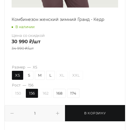
Комбинезон женский зимний Гранд - Кедр
В наличии
Цена со скидкой
30 990
₽
/шт
34 990
₽
/шт
Размер
—
XS
XS
S
M
L
XL
XXL
Рост
—
156
150
156
162
168
174
В КОРЗИНУ