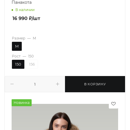
Панакота
В наличии
16 990
₽
/шт
Размер
—
M
M
Рост
—
150
150
156
В КОРЗИНУ
Новинка