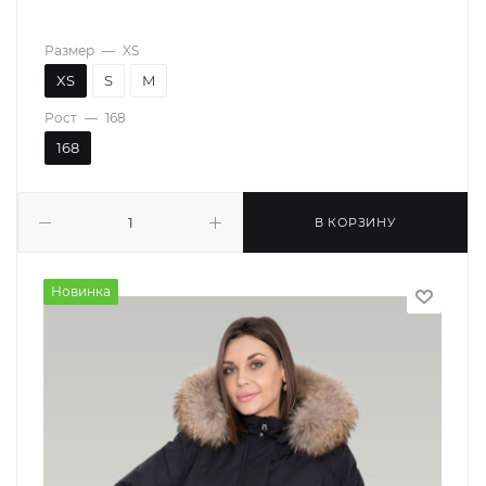
Размер
—
XS
XS
S
M
Рост
—
168
168
В КОРЗИНУ
Новинка