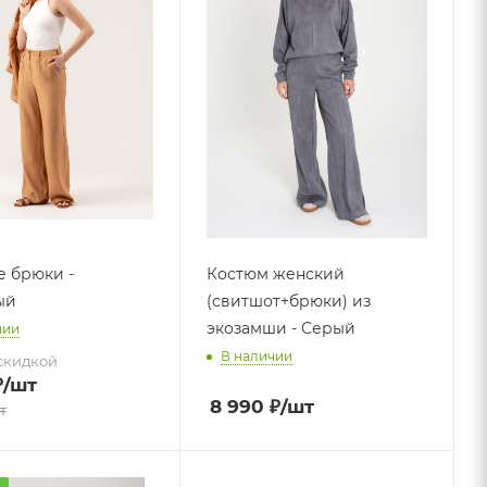
 брюки -
Костюм женский
ый
(свитшот+брюки) из
экозамши - Серый
чии
В наличии
скидкой
₽
/шт
8 990
₽
/шт
т