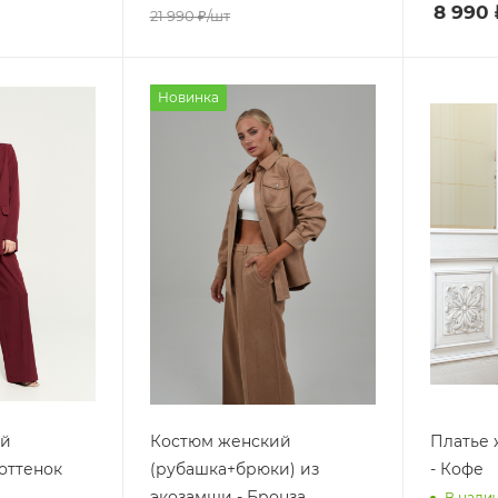
8 990
21 990
₽
/шт
Новинка
ий
Костюм женский
Платье
оттенок
(рубашка+брюки) из
- Кофе
экозамши - Бронза
В нали