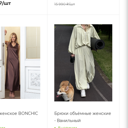
₽
/шт
15 990
₽
/шт
 женское BONCHIC
Брюки объёмные женские
- Ванильный
чии
В наличии