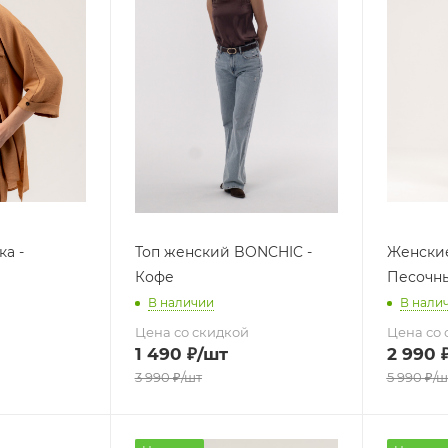
а -
Топ женский BONCHIC -
Женские
Кофе
Песочн
В наличии
В нали
Цена со скидкой
Цена со 
1 490
₽
/шт
2 990
3 990
₽
/шт
5 990
₽
/ш