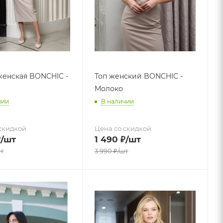
женская BONCHIC -
Топ женский BONCHIC -
Молоко
чии
В наличии
скидкой
Цена со скидкой
₽
/шт
1 490
₽
/шт
т
3 990
₽
/шт