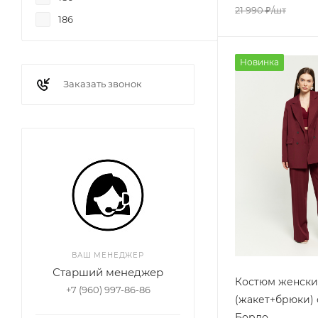
21 990
₽
/шт
186
Новинка
Заказать звонок
ВАШ МЕНЕДЖЕР
Старший менеджер
Костюм женск
+7 (960) 997-86-86
(жакет+брюки) 
Бордо