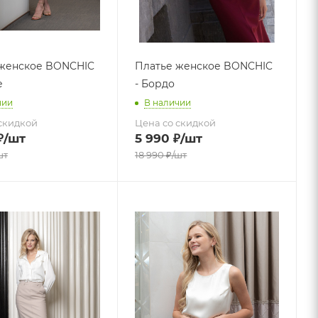
 женское BONCHIC
Платье женское BONCHIC
е
- Бордо
чии
В наличии
скидкой
Цена со скидкой
₽
/шт
5 990
₽
/шт
шт
18 990
₽
/шт