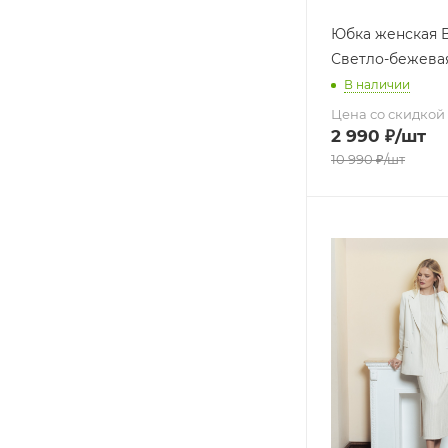
Юбка женская 
Светло-бежева
В наличии
Цена со скидкой
2 990
₽
/шт
10 990
₽
/шт