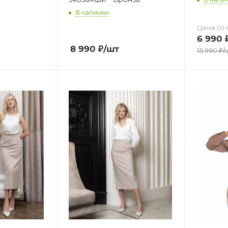
В наличии
Цена со 
6 990
8 990
₽
/шт
15 990
₽
/