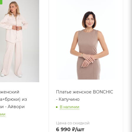
а
 женский
Платье женское BONCHIC
а+брюки) из
- Капучино
и - Айвори
В наличии
чии
Цена со скидкой
6 990
₽
/шт