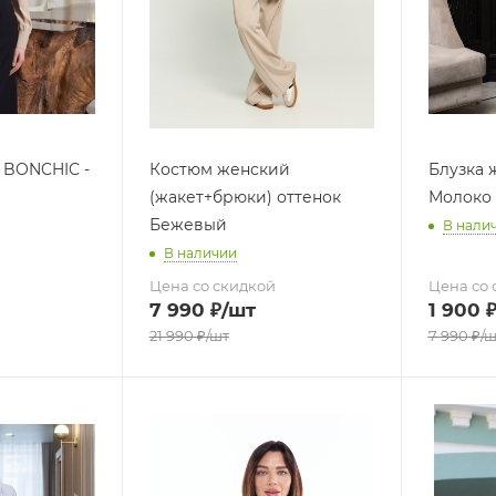
 BONCHIC -
Костюм женский
Блузка 
(жакет+брюки) оттенок
Молоко
Бежевый
В нали
В наличии
Цена со скидкой
Цена со 
7 990
₽
/шт
1 900
21 990
₽
/шт
7 990
₽
/ш