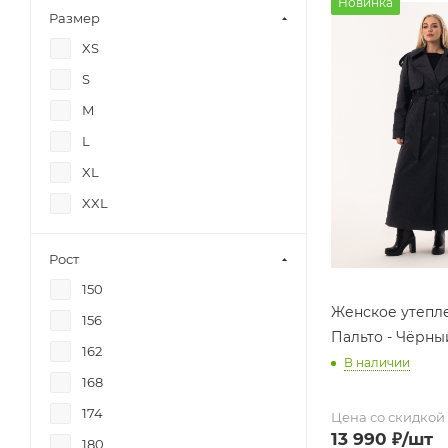
Новинка
Размер
XS
S
M
L
XL
XXL
Рост
150
Женское утепл
156
Пальто - Чёрны
162
В наличии
168
174
Цена со скидкой
13 990
₽
/шт
180