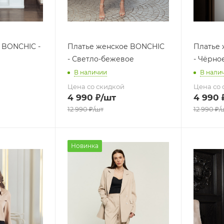
 BONCHIC -
Платье женское BONCHIC
Платье
- Светло-бежевое
- Чёрно
В наличии
В нали
Цена со скидкой
Цена со 
4 990
₽
/шт
4 990
12 990
₽
/шт
12 990
₽
/
Новинка