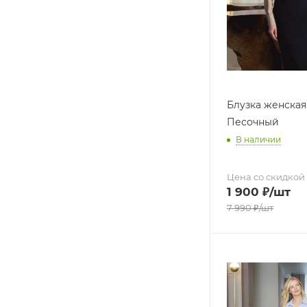
Блузка женская
Песочный
В наличии
Цена со скидкой
1 900
₽
/шт
7 990
₽
/шт