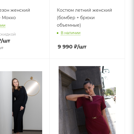
езон женский
Костюм летний женский
- Мокко
(бомбер + брюки
объемные)
чии
В наличии
скидкой
₽
/шт
9 990
₽
/шт
шт