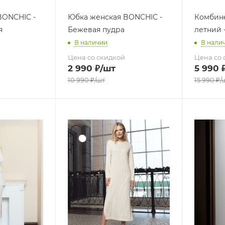
BONCHIC -
Юбка женская BONCHIC -
Комбин
я
Бежевая пудра
летний 
В наличии
В нали
Цена со скидкой
Цена со 
2 990
₽
/шт
5 990
10 990
₽
/шт
15 990
₽
/