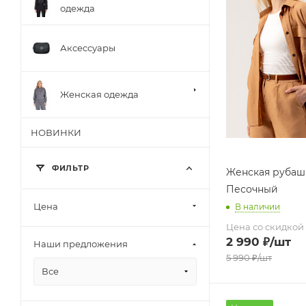
одежда
Аксессуары
Женская одежда
НОВИНКИ
ФИЛЬТР
Женская рубашк
Песочный
Цена
В наличии
Цена со скидкой
2 990
₽
/шт
Наши предложения
5 990
₽
/шт
Все