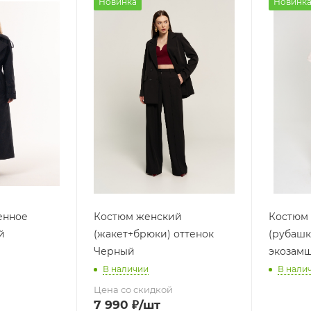
Новинка
Новинк
енное
Костюм женский
Костюм
й
(жакет+брюки) оттенок
(рубашк
Черный
экозамш
В наличии
В нали
Цена со скидкой
7 990
₽
/шт