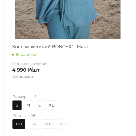
Костюм женский BONCHIC - Мята
В наличии
Цена со скидкой
4 990
₽
/шт
11 990
₽
/шт
Размер
—
S
S
M
L
XL
Рост
—
158
158
164
170
176