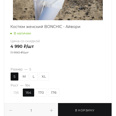
Костюм женский BONCHIC - Айвори
В наличии
Цена со скидкой
4 990
₽
/шт
11 990
₽
/шт
Размер
—
S
S
M
L
XL
Рост
—
164
158
164
170
176
В КОРЗИНУ