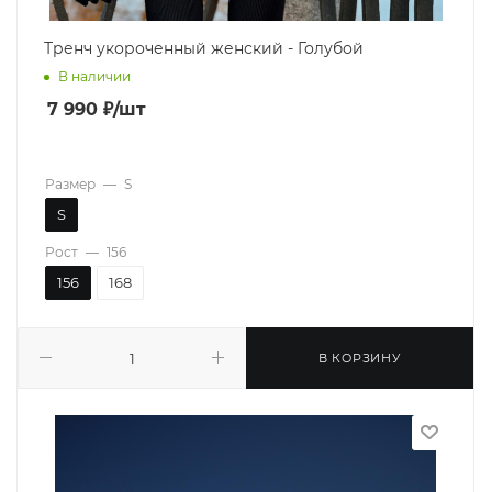
Тренч укороченный женский - Голубой
В наличии
7 990
₽
/шт
Размер
—
S
S
Рост
—
156
156
168
В КОРЗИНУ