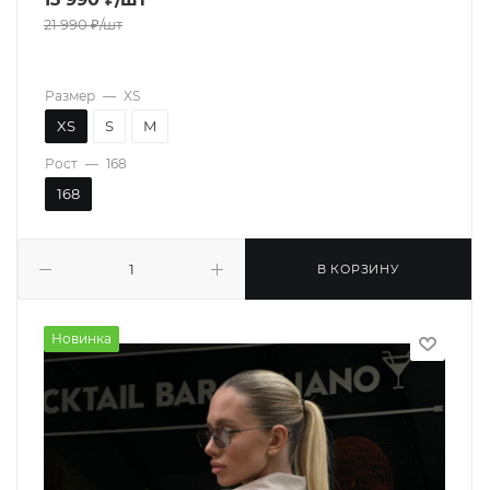
21 990
₽
/шт
Размер
—
XS
XS
S
M
Рост
—
168
168
В КОРЗИНУ
Новинка