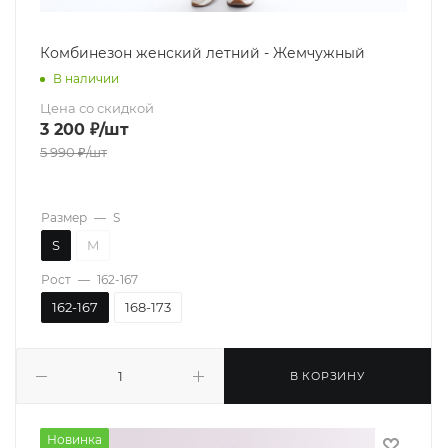
Комбинезон женский летний - Жемчужный
В наличии
Цена со скидкой
3 200
₽
/шт
5 990
₽
/шт
Размер
—
S
S
M
Рост
—
162-167
162-167
168-173
В КОРЗИНУ
Новинка