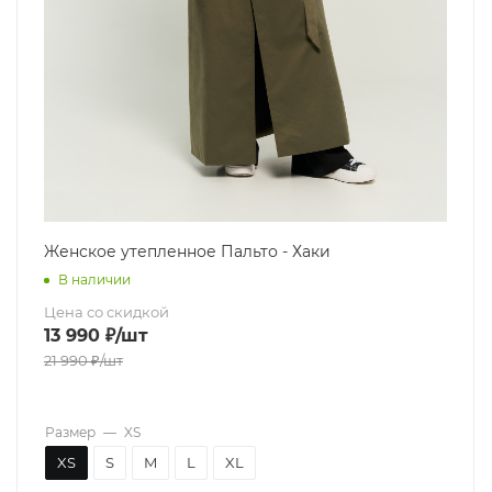
Женское утепленное Пальто - Хаки
В наличии
Цена со скидкой
13 990
₽
/шт
21 990
₽
/шт
Размер
—
XS
XS
S
M
L
XL