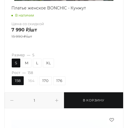
Платье женское BONCHIC - Кунжут
В наличии
Цена со скидкой
7 990
₽
/шт
15 990
₽
/шт
Размер
—
S
S
M
L
XL
Рост
—
158
158
164
170
176
В КОРЗИНУ