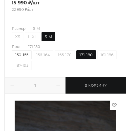
15 990
₽
/шт
22 990
₽
/шт
Размер
—
S-M
XS
L-XL
S-M
Рост
—
171-180
150-155
156-164
165-170
171-180
181-186
187-193
В КОРЗИНУ