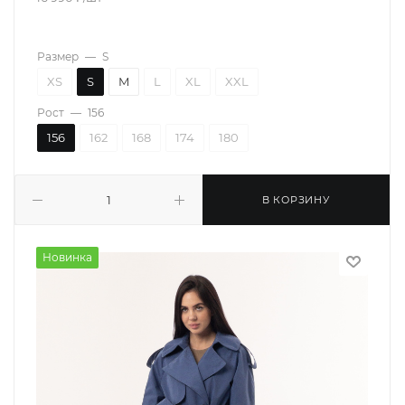
Размер
—
S
XS
S
M
L
XL
XXL
Рост
—
156
156
162
168
174
180
В КОРЗИНУ
Новинка