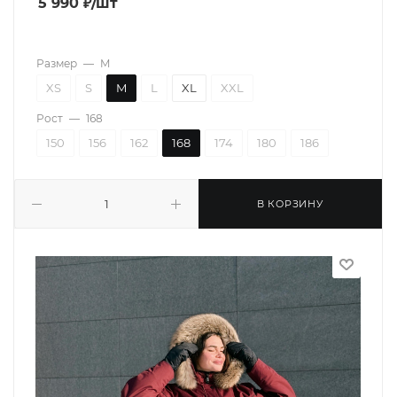
5 990
₽
/шт
Размер
—
M
XS
S
M
L
XL
XXL
Рост
—
168
150
156
162
168
174
180
186
В КОРЗИНУ