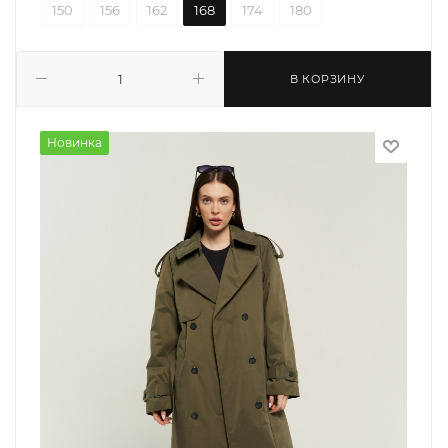
150
156
162
168
174
180
В КОРЗИНУ
Новинка