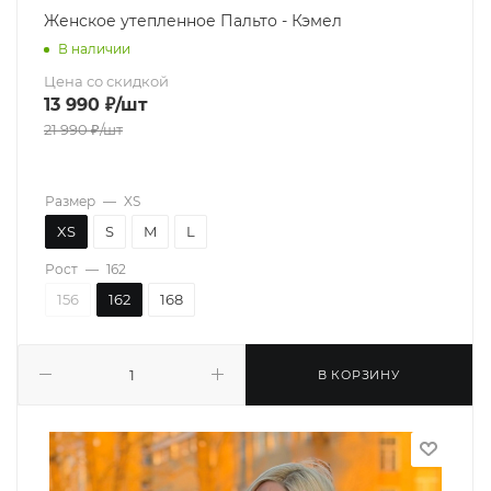
Женское утепленное Пальто - Кэмел
В наличии
Цена со скидкой
13 990
₽
/шт
21 990
₽
/шт
Размер
—
XS
XS
S
M
L
Рост
—
162
156
162
168
В КОРЗИНУ