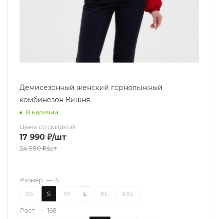
Демисезонный женский горнолыжный
комбинезон Вишня
В наличии
Цена со скидкой
17 990
₽
/шт
24 990
₽
/шт
Размер
—
S
XS
S
M
L
XL
XXL
Рост
—
168