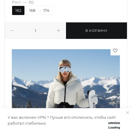
Рост
—
162
162
168
174
В КОРЗИНУ
У вас включен VPN ? Лучше его отключить, чтобы сайт
работал стабильно
Loading