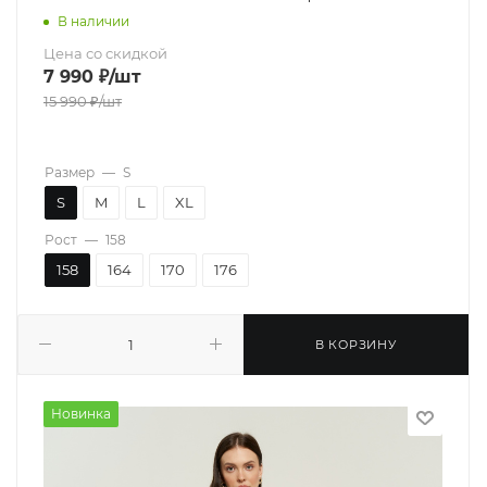
В наличии
Цена со скидкой
7 990
₽
/шт
15 990
₽
/шт
Размер
—
S
S
M
L
XL
Рост
—
158
158
164
170
176
В КОРЗИНУ
Новинка