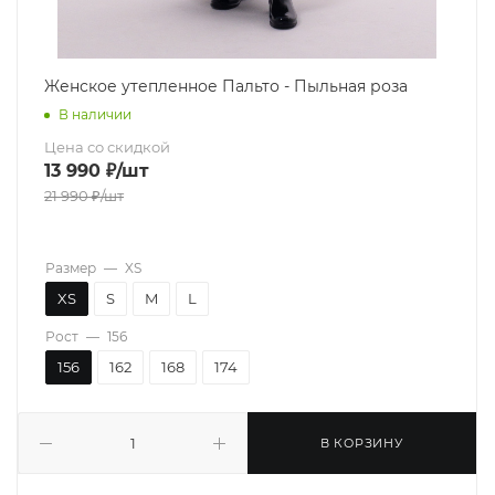
Женское утепленное Пальто - Пыльная роза
В наличии
Цена со скидкой
13 990
₽
/шт
21 990
₽
/шт
Размер
—
XS
XS
S
M
L
Рост
—
156
156
162
168
174
В КОРЗИНУ