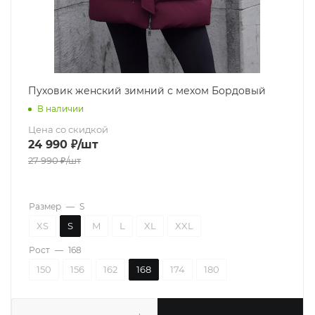
Пуховик женский зимний с мехом Бордовый
В наличии
Цена со скидкой
24 990
₽
/шт
27 990
₽
/шт
Размер
—
S
XS
S
M
L
XL
XXL
Рост
—
168
150
156
162
168
174
180