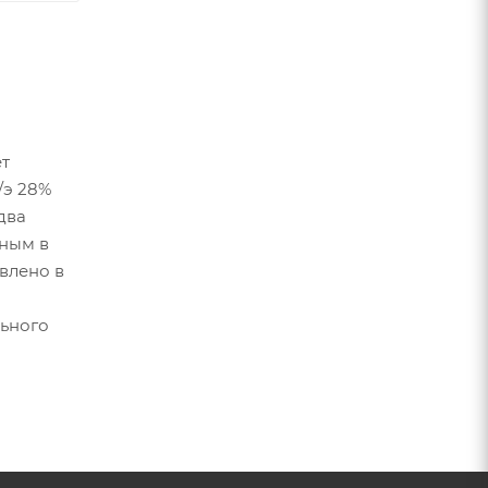
ет
/э 28%
два
чным в
влено в
льного