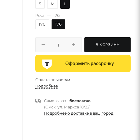
S
M
L
Рост
—
176
170
176
В КОРЗИНУ
Оформить рассрочку
Оплата по частям
Подробнее
Самовывоз -
бесплатно
(Омск, ул. Маркса 18/22)
Подробнее о доставке в ваш город